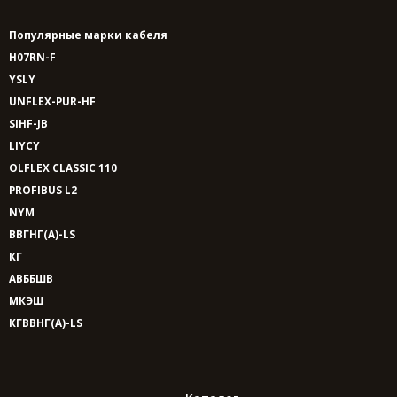
Популярные марки кабеля
H07RN-F
YSLY
UNFLEX-PUR-HF
SIHF-JB
LIYCY
OLFLEX CLASSIC 110
PROFIBUS L2
NYM
ВВГНГ(A)-LS
КГ
АВББШВ
МКЭШ
КГВВНГ(A)-LS