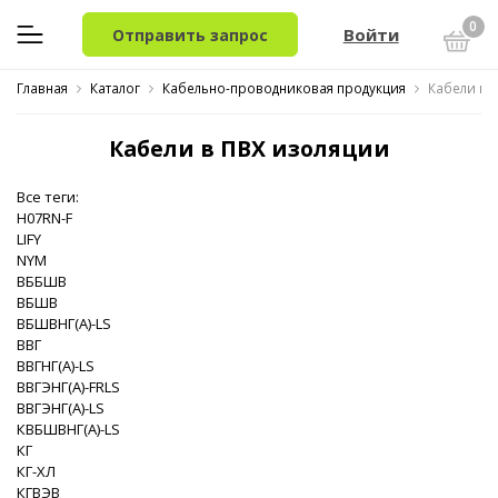
0
Войти
Отправить запрос
Главная
Каталог
Кабельно-проводниковая продукция
Кабели в 
Кабели в ПВХ изоляции
Все теги:
H07RN-F
LIFY
NYM
ВББШВ
ВБШВ
ВБШВНГ(A)-LS
ВВГ
ВВГНГ(A)-LS
ВВГЭНГ(A)-FRLS
ВВГЭНГ(A)-LS
КВБШВНГ(A)-LS
КГ
КГ-ХЛ
КГВЭВ