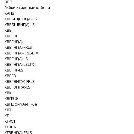
ВПП
Гибкие силовые кабели
КАПЗ
КВББШ(В)НГ(A)-LS
КВББШВНГ(A)-LS
КВВГ
КВВГНГ
КВВГНГ(A)
КВВГНГ(A)-FRLS
КВВГНГ(A)-FRLSLTX
КВВГНГ(A)-LS
КВВГНГ(A)-LSLTX
КВВГНГ-LS
КВВГЭ
КВВГЭНГ(A)-FRLS
КВВГЭНГ(A)-LS
КВК
КВПЭФ
КВПЭфнг(А)-HF-5e
КВТ
КГ
КГ-ХЛ
КГВВА
КГВВНГ(A)-FRLS