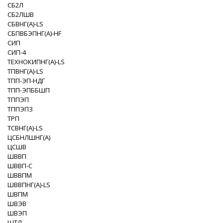
СБ2Л
СБ2ЛШВ
СБВНГ(A)-LS
СБПВБЭПНГ(A)-HF
СИП
СИП-4
ТЕХНОКИПНГ(A)-LS
ТПВНГ(A)-LS
ТПП-ЭП-НДГ
ТПП-ЭПББШП
ТППЭП
ТППЭПЗ
ТРП
ТСВНГ(A)-LS
ЦСБНЛШНГ(A)
ЦСШВ
ШВВП
ШВВП-С
ШВВПМ
ШВВПНГ(A)-LS
ШВПМ
ШВЭВ
ШВЭП
ШТЛ