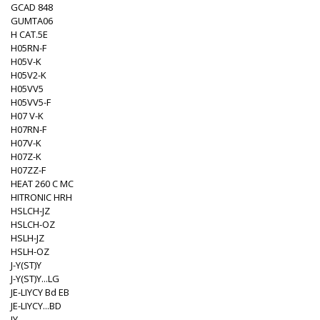
GCAD 848
GUMTA06
H CAT.5E
H05RN-F
H05V-K
H05V2-K
H05VV5
H05VV5-F
H07 V-K
H07RN-F
H07V-K
H07Z-K
H07ZZ-F
HEAT 260 C MC
HITRONIC HRH
HSLCH-JZ
HSLCH-OZ
HSLH-JZ
HSLH-OZ
J-Y(ST)Y
J-Y(ST)Y...LG
JE-LIYCY Bd EB
JE-LIYCY...BD
JY