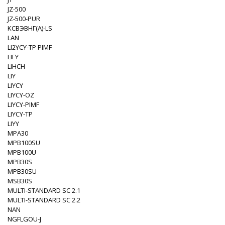
JZ-500
JZ-500-PUR
KСВЭВНГ(A)-LS
LAN
LI2YCY-TP PIMF
LIFY
LIHCH
LIY
LIYCY
LIYCY-OZ
LIYCY-PIMF
LIYCY-TP
LIYY
MPA30
MPB100SU
MPB100U
MPB30S
MPB30SU
MSB30S
MULTI-STANDARD SC 2.1
MULTI-STANDARD SC 2.2
NAN
NGFLGOU-J