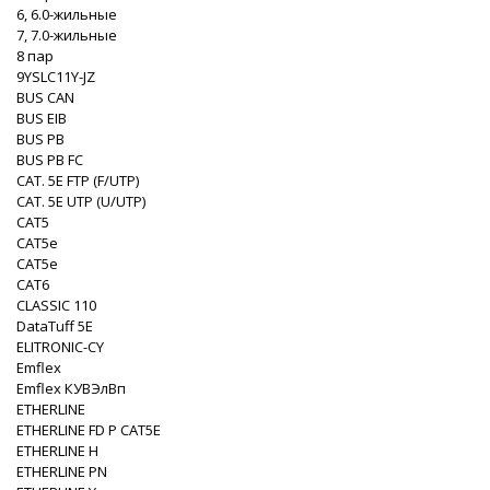
6, 6.0-жильные
7, 7.0-жильные
8 пар
9YSLC11Y-JZ
BUS CAN
BUS EIB
BUS PB
BUS PB FC
CAT. 5Е FTP (F/UTP)
CAT. 5Е UTP (U/UTP)
CAT5
CAT5e
CAT5e
CAT6
CLASSIC 110
DataTuff 5E
ELITRONIC-CY
Emflex
Emflex КУВЭлВп
ETHERLINE
ETHERLINE FD P CAT5E
ETHERLINE H
ETHERLINE PN