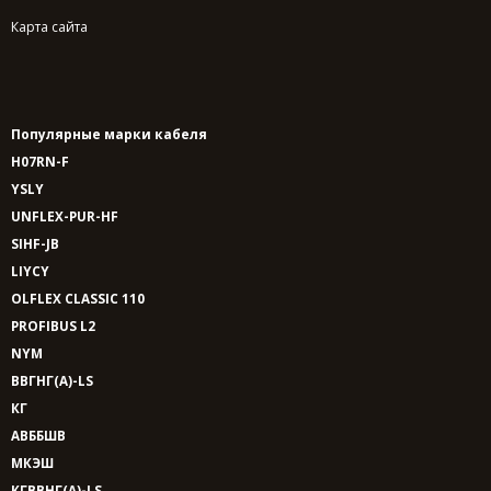
Карта сайта
Популярные марки кабеля
H07RN-F
YSLY
UNFLEX-PUR-HF
SIHF-JB
LIYCY
OLFLEX CLASSIC 110
PROFIBUS L2
NYM
ВВГНГ(A)-LS
КГ
АВББШВ
МКЭШ
КГВВНГ(A)-LS