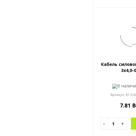
Кабель силово
3x4,0-
В налич
Артикул:
КГ-0,6
7.81 
−
+