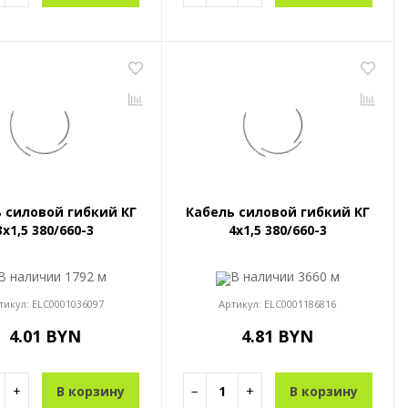
 силовой гибкий КГ
Кабель силовой гибкий КГ
3x1,5 380/660-3
4x1,5 380/660-3
В наличии
1792 м
В наличии
3660 м
тикул:
ELC0001036097
Артикул:
ELC0001186816
4.01 BYN
4.81 BYN
+
В корзину
−
+
В корзину