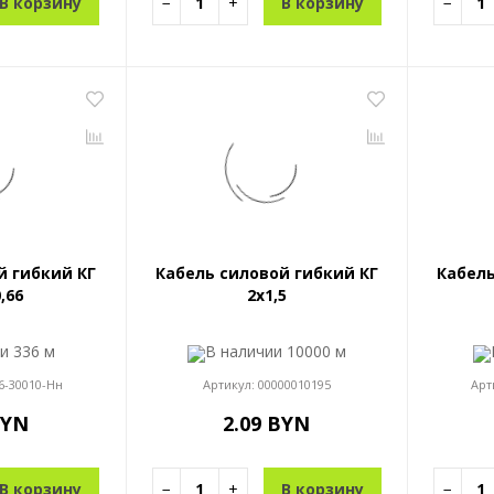
В корзину
−
+
В корзину
−
й гибкий КГ
Кабель силовой гибкий КГ
Кабель
0,66
2x1,5
ии
336 м
В наличии
10000 м
6-30010-Нн
Артикул:
00000010195
Арт
BYN
2.09 BYN
В корзину
−
+
В корзину
−