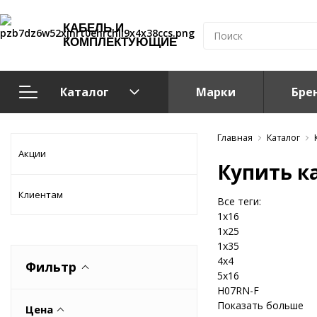
КАБЕЛЬ И
КОМПЛЕКТУЮЩИЕ
Каталог
Марки
Бре
Кабельно-проводниковая продукция
Главная
Каталог
Акции
Купить к
Система электрообогрева
Клиентам
Все теги:
Электромонтажная продукция
1x16
1x25
1x35
Компоненты структурированных кабельных систем (С
4x4
Фильтр
5x16
Кабелeнесущие системы
H07RN-F
Показать больше
Цена