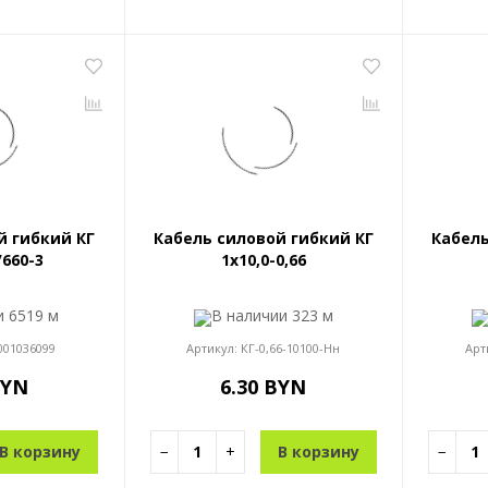
й гибкий КГ
Кабель силовой гибкий КГ
Кабель
/660-3
1x10,0-0,66
ии
6519 м
В наличии
323 м
001036099
Артикул:
КГ-0,66-10100-Нн
Арт
BYN
6.30 BYN
В корзину
−
+
В корзину
−