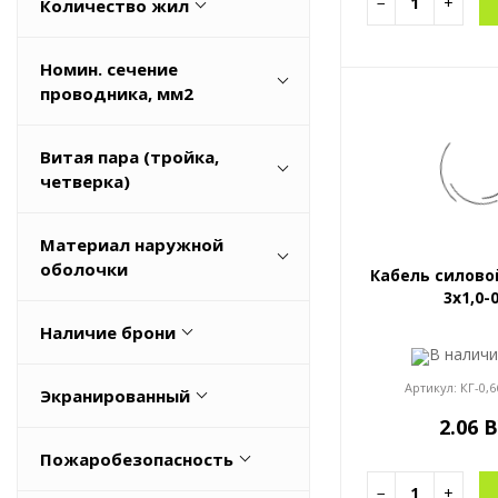
−
+
Количество жил
1
Номин. сечение
12
проводника, мм2
19
0,75
Витая пара (тройка,
2
1
четверка)
Весь список
1,5
Нет
Материал наружной
10
оболочки
Кабель силово
Весь список
3x1,0-
Безгалогенный резиновый
Наличие брони
компаунд (LSOH)
В налич
Поливинилхлорид (ПВХ)
Нет
Артикул:
КГ-0,6
Экранированный
Резина
2.06 
Нет
Резиновый компаунд (EPR)
Пожаробезопасность
Весь список
−
+