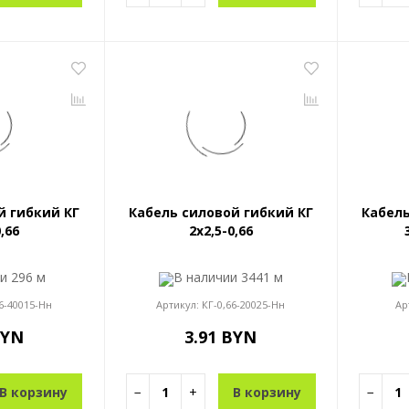
й гибкий КГ
Кабель силовой гибкий КГ
Кабель
0,66
2x2,5-0,66
ии
296 м
В наличии
3441 м
6-40015-Нн
Артикул:
КГ-0,66-20025-Нн
Ар
BYN
3.91 BYN
В корзину
−
+
В корзину
−