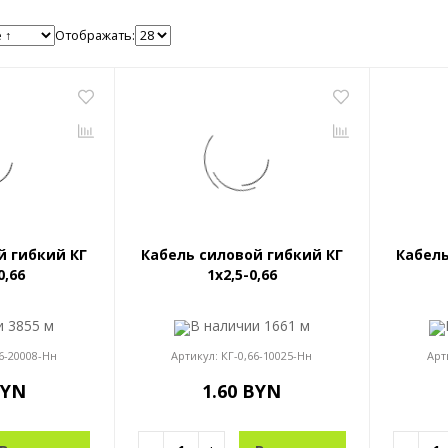
Отображать:
й гибкий КГ
Кабель силовой гибкий КГ
Кабель
0,66
1x2,5-0,66
ии
3855 м
В наличии
1661 м
6-20008-Нн
Артикул:
КГ-0,66-10025-Нн
Арт
BYN
1.60 BYN