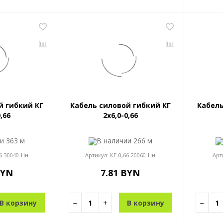
й гибкий КГ
Кабель силовой гибкий КГ
Кабель
0,66
2x6,0-0,66
ии
363 м
В наличии
266 м
6-30040-Нн
Артикул:
КГ-0,66-20060-Нн
Арт
BYN
7.81 BYN
В корзину
−
+
В корзину
−