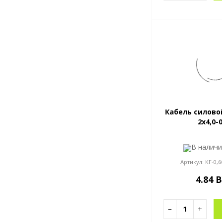
Кабель силово
2x4,0-
В налич
Артикул:
КГ-0,6
4.84 
−
+