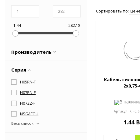
Оборудование пневматическое
Сортировать по:
1.44
282.18
Производитель
GUANGDONG WASUNG CABLE
Серия
Lapp Kabel
Кабель силово
H05RN-F
Shanghai Lansheng Special
2x0,75-
Cable Limited Company
H07RN-F
TKD KABEL GmbH, Pliezhausen
В налич
H07ZZ-F
Весь список
Артикул:
КГ-0,6
NSGAFOU
1.44 
Весь список