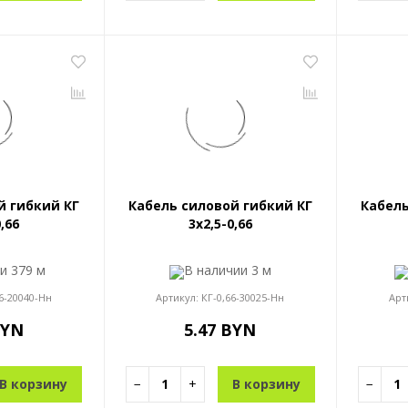
й гибкий КГ
Кабель силовой гибкий КГ
Кабель
0,66
3x2,5-0,66
ии
379 м
В наличии
3 м
6-20040-Нн
Артикул:
КГ-0,66-30025-Нн
Арт
BYN
5.47 BYN
В корзину
−
+
В корзину
−