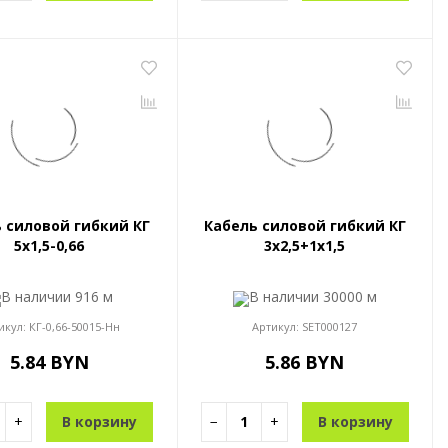
 силовой гибкий КГ
Кабель силовой гибкий КГ
5x1,5-0,66
3x2,5+1x1,5
В наличии
916 м
В наличии
30000 м
икул:
КГ-0,66-50015-Нн
Артикул:
SET000127
5.84 BYN
5.86 BYN
+
В корзину
−
+
В корзину