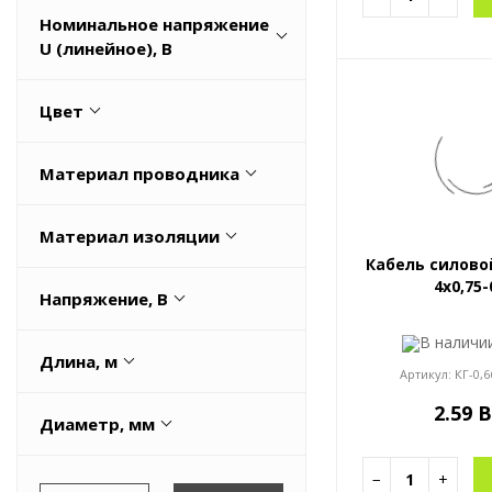
класс О1.8.2.5.4
Номинальное напряжение
U (линейное), В
300
Цвет
450
Белый
450/750
Материал проводника
Черный
660
Медная
Материал изоляции
Кабель силово
ПВХ (PVC)
4x0,75-
Напряжение, В
Резина
В налич
450
резиновый компаунд
Длина, м
Артикул:
КГ-0,6
Резиновый компаунд (EPR)
1
2.59 
Диаметр, мм
Весь список
10.55
−
+