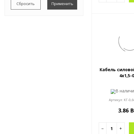
11.65
12.8
13.8
Весь список
Кабель силово
4x1,5-
В налич
Артикул:
КГ-0,6
3.86 
−
+