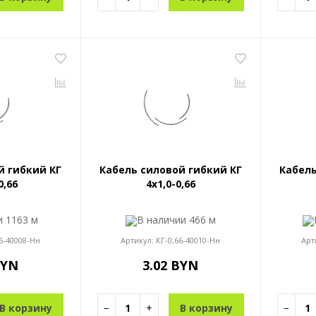
й гибкий КГ
Кабель силовой гибкий КГ
Кабель
0,66
4x1,0-0,66
ии
1163 м
В наличии
466 м
6-40008-Нн
Артикул:
КГ-0,66-40010-Нн
Арт
BYN
3.02 BYN
В корзину
−
+
В корзину
−