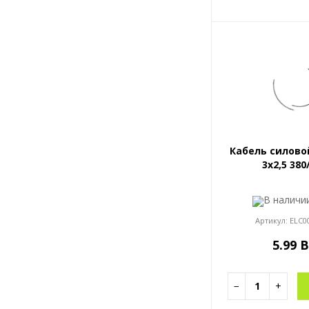
Кабель силово
3x2,5 380
В налич
Артикул:
ELC0
5.99 
−
+