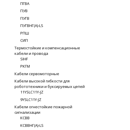
ПГВА
ПУВ
ПУГВ
ПУГВНГ(A)-LS
РПШ
СИП
Термостойкие и компенсационные
кабели и провода
SIHF
РКГМ
Кабели сервомоторные
Кабели высокой гибкости для
робототехники и буксируемых цепей
11YSLC11Y-JZ
9YSLC11Y-JZ
Кабели огнестойкие пожарной
сигнализации
КСВВ
КСВВНГ(A)-LS