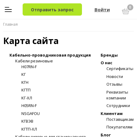
0
Войти
Отправить запрос
Главная
Карта сайта
Кабельно-проводниковая продукция
Бренды
Кабели резиновые
О нас
H07RN-F
Сертификаты
КГ
Новости
КГН
Отзывы
КГТП
Реквизиты
КГ-ХЛ
компании
H05RN-F
Сотрудники
NSGAFOU
Клиентам
Поставщикам
КГВЭВ
Покупателям
КГТП-ХЛ
Блог
Кабели силовые для стационарного