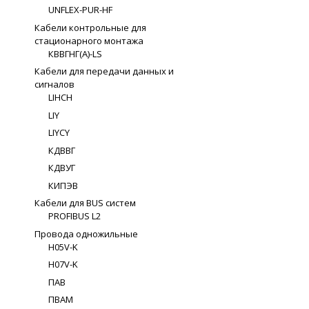
UNFLEX-PUR-HF
Кабели контрольные для
стационарного монтажа
КВВГНГ(A)-LS
Кабели для передачи данных и
сигналов
LIHCH
LIY
LIYCY
КДВВГ
КДВУГ
КИПЭВ
Кабели для BUS систем
PROFIBUS L2
Провода одножильные
H05V-K
H07V-K
ПАВ
ПВАМ