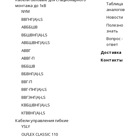
Таблица
монтажа до 1кВ
аналогов
NYM
Новости
ВВГНГ(A)-LS
Полезно
АВББШВ
знать
ВБШВНГ(A)-LS
Вопрос -
АВБШВНГ(A)-LS
ответ
АВВГ
Доставка
АВВГ-П
Контакты
ВББШВ
ВБВНГ(A)-LS
ВВГ-П
ВВГ-ПНГ(A)-LS
ВВГЭНГ(A)-LS
КВБШВНГ(A)-LS
КГВВНГ(A)-LS
Кабели управления гибкие
YSLY
OLFLEX CLASSIC 110