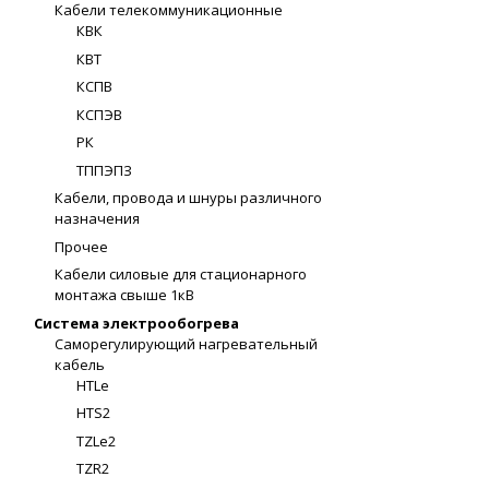
Кабели телекоммуникационные
КВК
КВТ
КСПВ
КСПЭВ
РК
ТППЭПЗ
Кабели, провода и шнуры различного
назначения
Прочее
Кабели силовые для стационарного
монтажа свыше 1кВ
Система электрообогрева
Саморегулирующий нагревательный
кабель
HTLe
HTS2
TZLe2
TZR2