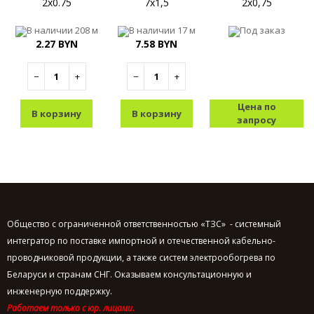
2x0.75
7x1,5
2x0,75
В наличии
208 м
В наличии
17 м
Под заказ
2.27 BYN
7.58 BYN
−
+
−
+
Цена по
В корзину
В корзину
запросу
Общество с ограниченной ответственностью «ТЗС» - системный
интегратор по поставке импортной и отечественной кабельно-
проводниковой продукции, а также систем электрообогрева по
Беларуси и странам СНГ. Оказываем консультационную и
инженерную поддержку.
Работаем только с юр. лицами.