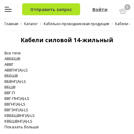
0
Войти
Отправить запрос
Главная
Каталог
Кабельно-проводниковая продукция
Кабели си
Кабели силовой 14-жильный
Все теги:
АВББШВ
АВВГ
АВВГНГ(A)-LS
ВББШВ
ВБВНГ(A)-LS
ВБШВ
ВВГ-П
ВВГ-ПНГ(A)-LS
ВВГНГ(A)-LS
ВВГЭНГ(A)-LS
КВББШВНГ(A)-LS
КВБШВНГ(A)-LS
Показать больше