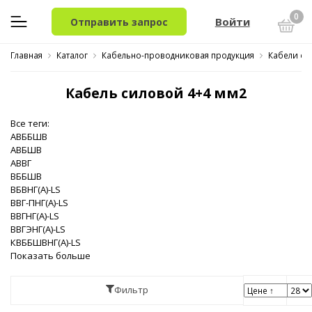
0
Войти
Отправить запрос
Главная
Каталог
Кабельно-проводниковая продукция
Кабели си
Кабель силовой 4+4 мм2
Все теги:
АВББШВ
АВБШВ
АВВГ
ВББШВ
ВБВНГ(A)-LS
ВВГ-ПНГ(A)-LS
ВВГНГ(A)-LS
ВВГЭНГ(A)-LS
КВББШВНГ(A)-LS
Показать больше
Фильтр