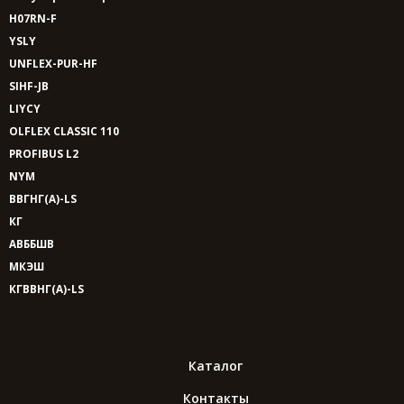
H07RN-F
YSLY
UNFLEX-PUR-HF
SIHF-JB
LIYCY
OLFLEX CLASSIC 110
PROFIBUS L2
NYM
ВВГНГ(A)-LS
КГ
АВББШВ
МКЭШ
КГВВНГ(A)-LS
Каталог
Контакты