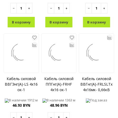
−
+
−
+
−
+
В корзину
В корзину
В корзину
Кабель силовой
Кабель силовой
Кабель силовой
ВВГЭнг(A)-LS 4x16
ППГнг(A)-FRHF
ВВГнг(А)-FRLSLTx
ок-1
4x16 ок-1
4x16мк- 0,66кВ
В наличии
1912 м
В наличии
1363 м
Под заказ
46.93 BYN
48.96 BYN
−
+
−
+