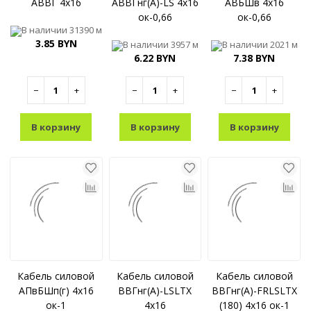
АВВГ 4x16
АВВГнг(A)-LS 4x16
АВБШв 4x16
ок-0,66
ок-0,66
В наличии
31390 м
3.85 BYN
В наличии
3957 м
В наличии
2021 м
6.22 BYN
7.38 BYN
−
+
−
+
−
+
В корзину
В корзину
В корзину
Кабель силовой
Кабель силовой
Кабель силовой
АПвБШп(г) 4x16
ВВГнг(A)-LSLTX
ВВГнг(A)-FRLSLTX
ок-1
4x16
(180) 4x16 ок-1