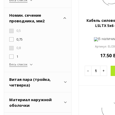
Весь список
Номин. сечение
Кабель силово
проводника, мм2
LSLTX 5x6 
0,5
В налич
0,75
Артикул:
ELC0
0,8
17.50
1
Весь список
−
+
Витая пара (тройка,
четверка)
Нет
Материал наружной
оболочки