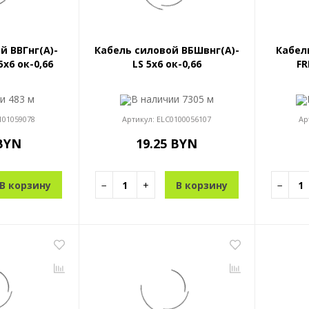
й ВВГнг(A)-
Кабель силовой ВБШвнг(A)-
Кабел
5x6 ок-0,66
LS 5x6 ок-0,66
FR
ии
483 м
В наличии
7305 м
101059078
Артикул:
ELC0100056107
Ар
 BYN
19.25 BYN
В корзину
−
+
В корзину
−