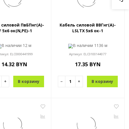
 силовой ПвБПнг(A)-
Кабель силовой ВВГнг(A)-
F 5x6 ок(N,PE)-1
LSLTX 5x6 ок-1
В наличии
12 м
В наличии
1136 м
тикул:
ELC0000441999
Артикул:
ELC0100144077
14.32 BYN
17.35 BYN
+
В корзину
−
+
В корзину