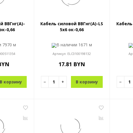
й ВВГнг(A)-
Кабель силовой ВВГнг(A)-LS
Кабель
ок-0,66
5x6 ок-0,66
ии
7970 м
В наличии
1671 м
000511354
Артикул:
ELC0100198132
Ар
 BYN
17.81 BYN
В корзину
−
+
В корзину
−