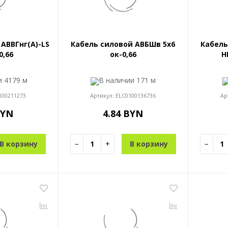
АВВГнг(A)-LS
Кабель силовой АВБШв 5x6
Кабель
0,66
ок-0,66
H
ии
4179 м
В наличии
171 м
100211273
Артикул:
ELC0100136736
Ар
BYN
4.84 BYN
В корзину
−
+
В корзину
−