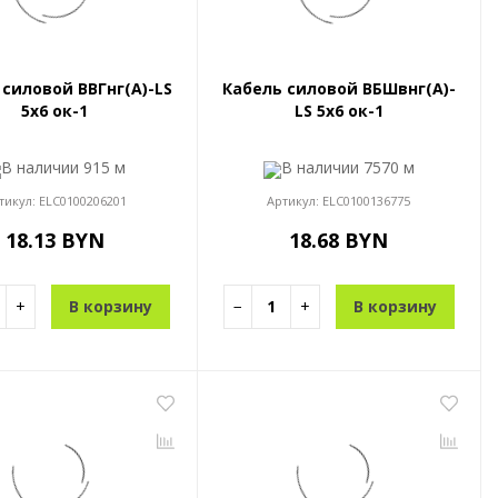
 силовой ВВГнг(A)-LS
Кабель силовой ВБШвнг(A)-
5x6 ок-1
LS 5x6 ок-1
В наличии
915 м
В наличии
7570 м
тикул:
ELC0100206201
Артикул:
ELC0100136775
18.13 BYN
18.68 BYN
+
В корзину
−
+
В корзину