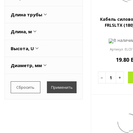
ПВХ
660
ПВХ (PVC)
Длина трубы
Кабель силово
Поливинилхлорид (ПВХ)
FRLSLTX (180
1
Длина, м
Весь список
В налич
1
Высота, U
Артикул:
ELC0
19.80
0.001
Диаметр, мм
0.0129
1
−
+
0.0215
12,9
21,5