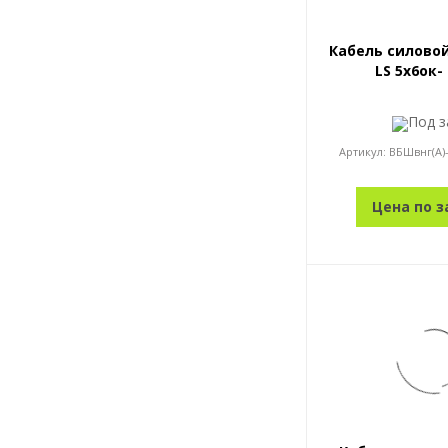
Кабель силовой
LS 5x6ок-
Под з
Артикул:
ВБШвнг(А)-
Цена по з