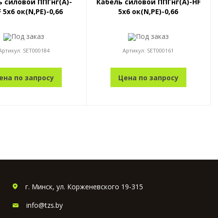
 силовой ППГнг(А)-
Кабель силовой ППГнг(А)-HF
 5x6 ок(N,PE)-0,66
5x6 ок(N,PE)-0,66
Под заказ
Под заказ
Артикул:
SET000184
Артикул:
SET000161
ена по запросу
Цена по запросу
г. Минск, ул. Корженевского 19-315
info@tzs.by