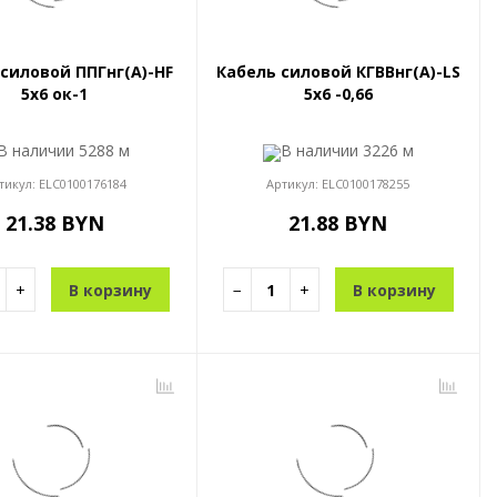
силовой ППГнг(A)-HF
Кабель силовой КГВВнг(A)-LS
5x6 ок-1
5x6 -0,66
В наличии
5288 м
В наличии
3226 м
тикул:
ELC0100176184
Артикул:
ELC0100178255
21.38 BYN
21.88 BYN
+
В корзину
−
+
В корзину