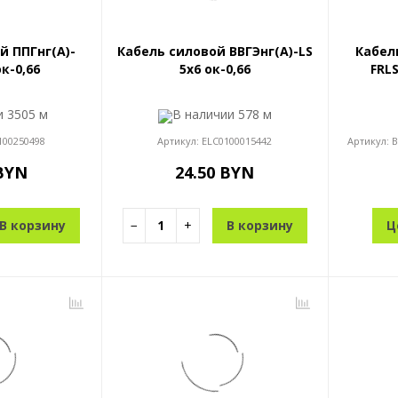
й ППГнг(A)-
Кабель силовой ВВГЭнг(A)-LS
Кабел
ок-0,66
5x6 ок-0,66
FRLS
ии
3505 м
В наличии
578 м
100250498
Артикул:
ELC0100015442
Артикул:
В
 BYN
24.50 BYN
В корзину
−
+
В корзину
Ц