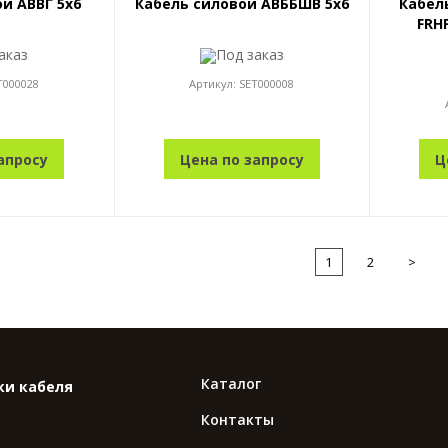
й АВВГ 5x6
Кабель силовой АВББШВ 5x6
Кабель
FRHF
аказ
Под заказ
T000028
Артикул:
SET000008
апросу
Цена по запросу
Ц
1
2
>
Каталог
ки кабеля
Контакты