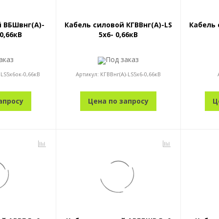
 ВБШвнг(А)-
Кабель силовой КГВВнг(А)-LS
Кабель 
 0,66кВ
5x6- 0,66кВ
аказ
Под заказ
LS5x6ок-0,66кВ
Артикул:
КГВВнг(А)-LS5x6-0,66кВ
апросу
Цена по запросу
Ц