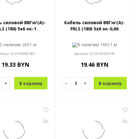
ь силовой ВВГнг(A)-
Кабель силовой ВВГнг(A)-
LS (180) 5x6 ок-1
FRLS (180) 5x6 ок-0,66
В наличии
2051 м
В наличии
16011 м
тикул:
ELC0100081401
Артикул:
ELC0100202978
19.33 BYN
19.46 BYN
+
В корзину
−
+
В корзину