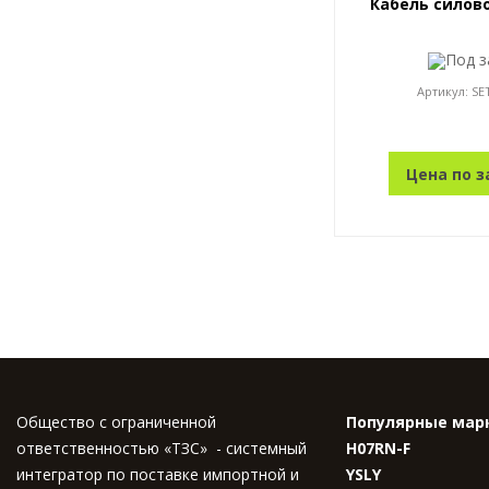
Кабель силово
Под з
Артикул:
SE
Цена по з
Общество с ограниченной
Популярные мар
ответственностью «ТЗС» - системный
H07RN-F
интегратор по поставке импортной и
YSLY