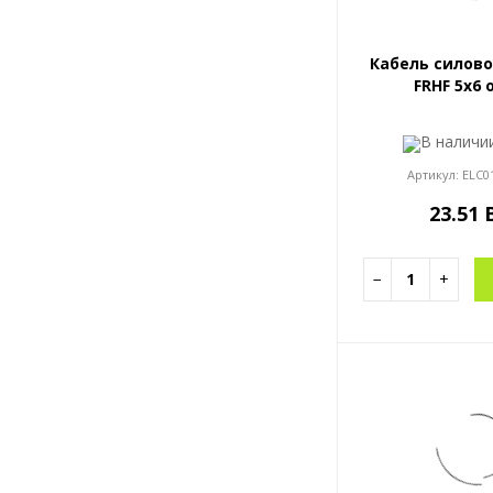
Кабель силово
FRHF 5x6 
В налич
Артикул:
ELC0
23.51
−
+