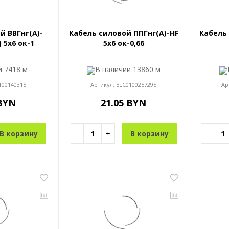
й ВВГнг(A)-
Кабель силовой ППГнг(A)-HF
Кабель 
) 5x6 ок-1
5x6 ок-0,66
ии
7418 м
В наличии
13860 м
100140315
Артикул:
ELC0100257295
Ар
 BYN
21.05 BYN
В корзину
−
+
В корзину
−