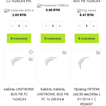
L2 1x2x0,64 PVC
BUS PB 1x2x0,64
В наличии
16980 м
6.68 BYN
В наличии
4302 м
Под заказ
2.69 BYN
8.47 BYN
−
+
−
+
−
+
В корзину
В корзину
В корзину
кабель UNITRONIC
Кабель Кабель
Провод ПРППМ
BUS PB FC
UNITRONIC ВUS PB
2x0,90 мм,500м |
1x2x0,64
FC 1x 2x0.64 м
01-5514-1 |
REXANT