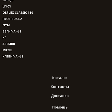
SIHF-JB
LIYCY
OLFLEX CLASSIC 110
PROFIBUS L2
NYM
ВВГНГ(A)-LS
КГ
АВББШВ
МКЭШ
КГВВНГ(A)-LS
Каталог
Контакты
Доставка
Помощь