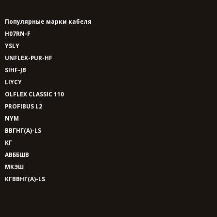
Популярные марки кабеля
H07RN-F
YSLY
UNFLEX-PUR-HF
SIHF-JB
LIYCY
OLFLEX CLASSIC 110
PROFIBUS L2
NYM
ВВГНГ(A)-LS
КГ
АВББШВ
МКЭШ
КГВВНГ(A)-LS