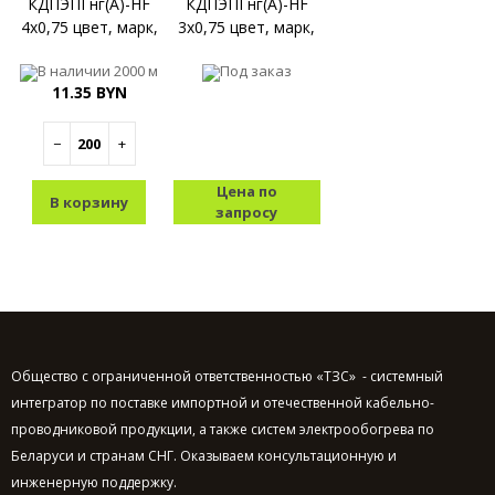
КДПЭПГнг(A)-HF
КДПЭПГнг(A)-HF
4x0,75 цвет, марк,
3x0,75 цвет, марк,
В наличии
2000 м
Под заказ
11.35 BYN
−
+
Цена по
В корзину
запросу
Общество с ограниченной ответственностью «ТЗС» - системный
интегратор по поставке импортной и отечественной кабельно-
проводниковой продукции, а также систем электрообогрева по
Беларуси и странам СНГ. Оказываем консультационную и
инженерную поддержку.