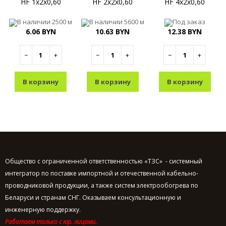
HF 1x2x0,60
HF 2x2x0,60
HF 4x2x0,60
В наличии
2500 м
В наличии
5600 м
Под заказ
6.06 BYN
10.63 BYN
12.38 BYN
−
+
−
+
−
+
В корзину
В корзину
В корзину
Общество с ограниченной ответственностью «ТЗС» - системный
интегратор по поставке импортной и отечественной кабельно-
проводниковой продукции, а также систем электрообогрева по
Беларуси и странам СНГ. Оказываем консультационную и
инженерную поддержку.
Работаем только с юр. лицами.