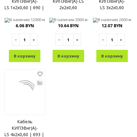
КИПЭВнг(A)-
КИПЭВнг(A)-LS
КИПЭВнг(A)-
LS 1x2x0,60 | 690 | Спецкабель
2x2x0,60
LS 3x2x0,60
В наличии
12000 м
В наличии
3000 м
В наличии
2600 м
6.06 BYN
10.64 BYN
12.07 BYN
−
+
−
+
−
+
В корзину
В корзину
В корзину
Кабель
КИПЭВнг(A)-
LS 4x2x0,60 | 693 | Спецкабель