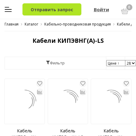
0
Войти
Отправить запрос
Главная
Каталог
Кабельно-проводниковая продукция
Кабели дл
Кабели КИПЭВНГ(A)-LS
Фильтр
Кабель
Кабель
Кабель