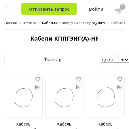
0
Войти
Отправить запрос
Главная
Каталог
Кабельно-проводниковая продукция
Кабели КП
Кабели КППГЭНГ(A)-HF
Фильтр
Кабель
Кабель
Кабель