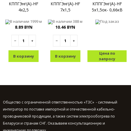
КППГЭнг(A)-HF
КППГЭнг(A)-HF
КППГЭнг(А)-HF
4x2,5
7x1,5
5x1,5ок- 0,66кВ
В наличии
1999 м
В наличии
388 м
Под заказ
8.89 BYN
10.46 BYN
−
+
−
+
Цена по
В корзину
В корзину
запросу
Общество с ограниченной ответственностью «ТЗС» - системный
интегратор по поставке импортной и отечественной кабельно-
проводниковой продукции, а также систем электрообогрева по
Беларуси и странам СНГ. Оказываем консультационную и
инженерную поддержку.