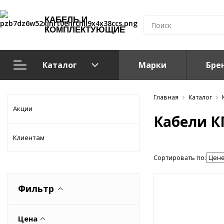
КАБЕЛЬ И
КОМПЛЕКТУЮЩИЕ
Каталог
Марки
Бре
Кабельно-проводниковая продукция
Главная
Каталог
Акции
Кабели К
Система электрообогрева
Клиентам
Электромонтажная продукция
Сортировать по:
Компоненты структурированных кабельных систем (С
Фильтр
Кабелeнесущие системы
Цена