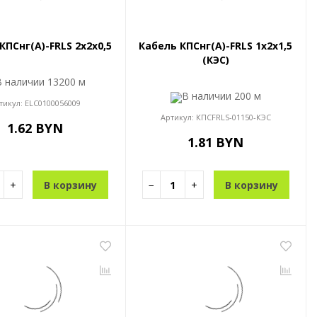
КПСнг(A)-FRLS 2x2x0,5
Кабель КПСнг(A)-FRLS 1x2x1,5
(КЭС)
В наличии
13200 м
В наличии
200 м
тикул:
ELC0100056009
Артикул:
КПСFRLS-01150-КЭС
1.62 BYN
1.81 BYN
+
В корзину
−
+
В корзину