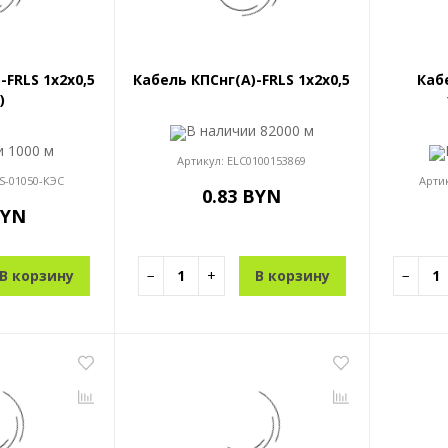
-FRLS 1x2x0,5
Кабель КПСнг(A)-FRLS 1x2x0,5
Каб
)
В наличии
82000 м
ии
1000 м
Артикул:
ELC0100153869
S-01050-КЭС
Арти
0.83 BYN
BYN
В корзину
−
+
В корзину
−