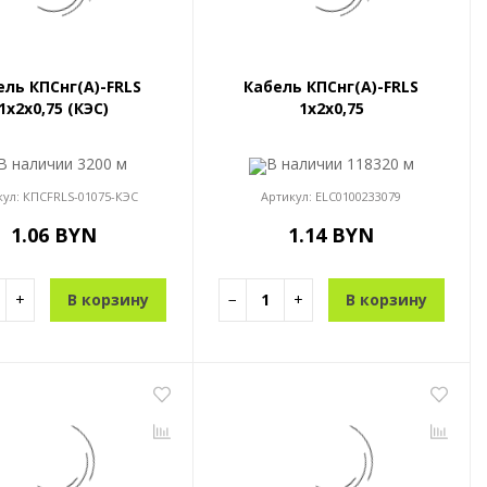
ель КПСнг(A)-FRLS
Кабель КПСнг(A)-FRLS
1x2x0,75 (КЭС)
1x2x0,75
В наличии
3200 м
В наличии
118320 м
кул:
КПСFRLS-01075-КЭС
Артикул:
ELC0100233079
1.06 BYN
1.14 BYN
+
В корзину
−
+
В корзину