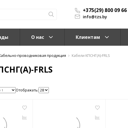
+375(29) 800 09 66
info@tzs.by
нды
О нас
Клиентам
Кабельно-проводниковая продукция
Кабели КПСНГ(A)-FRLS
ПСНГ(A)-FRLS
Отображать:
КС)