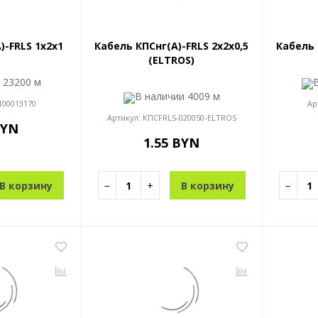
)-FRLS 1x2x1
Кабель КПСнг(A)-FRLS 2x2x0,5
Кабель 
(ELTROS)
и
23200 м
В наличии
4009 м
100013170
Ар
Артикул:
КПСFRLS-020050-ELTROS
BYN
1.55 BYN
В корзину
−
+
В корзину
−