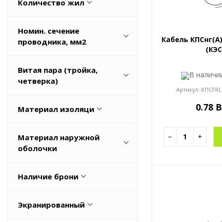
Количество жил
0
Номин. сечение
1
Кабель КПСнг(A)
проводника, мм2
(КЭС
1.0
0
Витая пара (тройка,
10
В налич
0,1
четверка)
Весь список
Артикул:
КПСFRL
0,12
Да
0.78 
Материал изоляци
0,14
Нет
Весь список
Поливинилхлорид (ПВХ)
−
+
Материал наружной
Резина
оболочки
HFFR
Наличие брони
NEOPRENE
Да
TPE
Экранированный
Нет
TPU