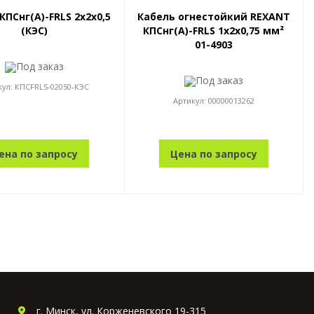
КПСнг(A)-FRLS 2x2x0,5
Кабель огнестойкий REXANT
(КЭС)
КПСнг(A)-FRLS 1x2x0,75 мм²
01-4903
Под заказ
Под заказ
кул:
КПСFRLS-02050-КЭС
Артикул:
00000013262
ена по запросу
Цена по запросу
г. Минск, ул. Корженевского 19-315