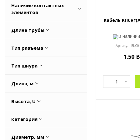
Наличие контактных
225
Нет
элементов
Весь список
Кабель КПСнг(A
Да
Длина трубы
Нет
В наличи
1
Артикул:
ELC0
Тип разъема
1.50 
H05VV5-F
Тип шнура
H05VV5-F
−
+
Длина, м
0,5
Высота, U
1
0,008
1,5
Категория
0,798
100
Кабели управления
0,848
Весь список
Диаметр, мм