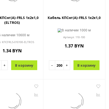
КПСнг(A)-FRLS 1x2x1,0
Кабель КПСнг(A)-FRLS 1x2x1,0
(ELTROS)
В наличии
1000 м
В наличии
10600 м
Артикул:
110-100
л:
КПСFRLS-010100-ELTROS
1.37 BYN
1.34 BYN
+
В корзину
−
+
В корзину