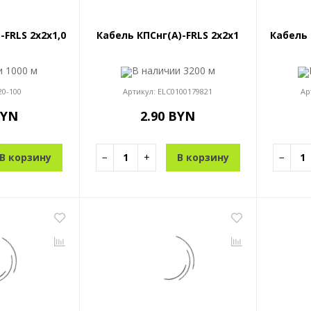
-FRLS 2x2x1,0
Кабель КПСнг(A)-FRLS 2x2x1
Кабель 
ии
1000 м
В наличии
3200 м
20-100
Артикул:
ELC0100179821
Ар
BYN
2.90 BYN
В корзину
−
+
В корзину
−