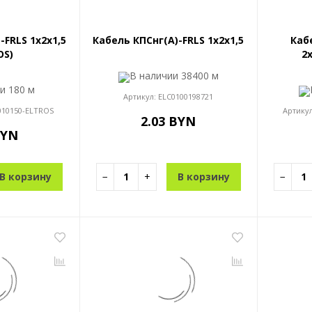
-FRLS 1x2x1,5
Кабель КПСнг(A)-FRLS 1x2x1,5
Каб
OS)
2x
В наличии
38400 м
ии
180 м
Артикул:
ELC0100198721
010150-ELTROS
Артику
2.03 BYN
BYN
В корзину
−
+
В корзину
−