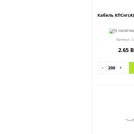
Кабель КПСнг(A)
В налич
Артикул:
1
2.65 
−
+