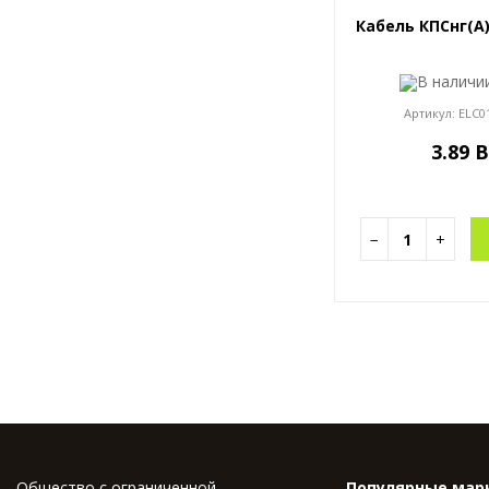
Кабель КПСнг(A)
В налич
Артикул:
ELC0
3.89 
−
+
Общество с ограниченной
Популярные мар