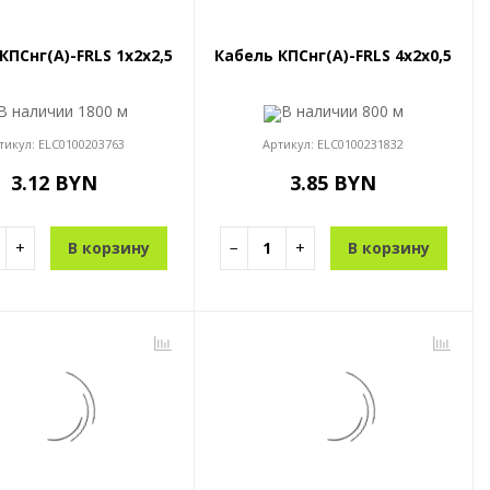
КПСнг(A)-FRLS 1x2x2,5
Кабель КПСнг(A)-FRLS 4x2x0,5
В наличии
1800 м
В наличии
800 м
тикул:
ELC0100203763
Артикул:
ELC0100231832
3.12 BYN
3.85 BYN
+
В корзину
−
+
В корзину