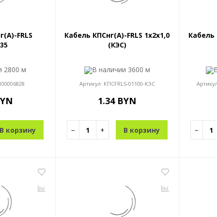
г(A)-FRLS
Кабель КПСнг(A)-FRLS 1x2x1,0
Кабель 
,35
(КЭС)
ии
2800 м
В наличии
3600 м
100006828
Артикул:
КПСFRLS-01100-КЭС
Артику
BYN
1.34 BYN
В корзину
−
+
В корзину
−