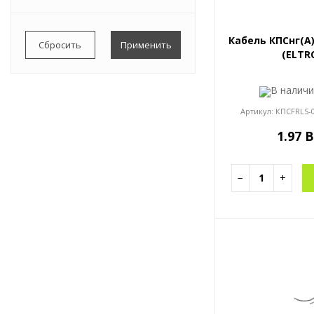
0,855
0,0034
Весь список
Кабель КПСнг(A)
0,0047
(ELTR
0,0049
В налич
0,0051
Весь список
Артикул:
КПСFRLS-
1.97 
−
+