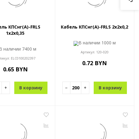
ель КПСнг(A)-FRLS
Кабель КПСнг(A)-FRLS 2x2x0,2
1x2x0,35
В наличии
1000 м
В наличии
7400 м
Артикул:
120-020
тикул:
ELC0100202397
0.72 BYN
0.65 BYN
+
В корзину
−
+
В корзину