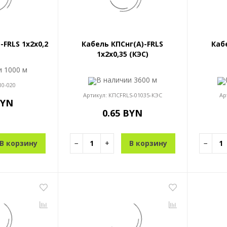
-FRLS 1x2x0,2
Кабель КПСнг(A)-FRLS
Каб
1x2x0,35 (КЭС)
ии
1000 м
В наличии
3600 м
10-020
Артикул:
КПСFRLS-01035-КЭС
Ар
BYN
0.65 BYN
В корзину
−
+
В корзину
−