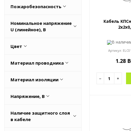
Да
Весь список
Пожаробезопасность
Нет
CPR Euroclass: Eca
Кабель КПСн
Номинальное напряжение
2x2x0
FRLS
U (линейное), В
IEC 60332-1-2, 60332-3-24
1
В налич
Цвет
Low Smoke Zero Halogen (LSZH)
10
Артикул:
ELC0
Весь список
Белый
1.28 
1000
Материал проводника
Голубой
145
Алюминий
Желто-зеленый
−
+
Весь список
Материал изоляции
Алюминий/Медь (Al/Cu)
Зеленый
HFFR
Медная
Весь список
Напряжение, В
RV000939
Медная луженая
1000
TPE
Наличие защитного слоя
Весь список
1200
в кабеле
Алюминиевая фольга
145
Весь список
Да