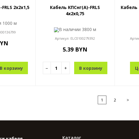
-FRLS 2x2x1,5
Кабель КПСнг(A)-FRLS
Кабель 
4x2x0,75
ии
1000 м
В наличии
3800 м
100136799
Артикул:
ELC0100279392
Арти
BYN
5.39 BYN
В корзину
−
+
В корзину
Ц
1
2
>
Каталог
ки кабеля