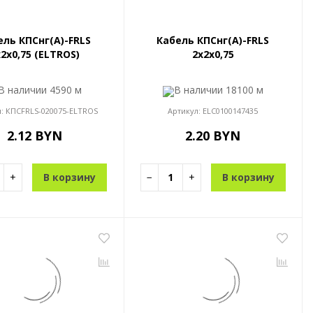
ель КПСнг(A)-FRLS
Кабель КПСнг(A)-FRLS
2x0,75 (ELTROS)
2x2x0,75
В наличии
4590 м
В наличии
18100 м
л:
КПСFRLS-020075-ELTROS
Артикул:
ELC0100147435
2.12 BYN
2.20 BYN
+
В корзину
−
+
В корзину