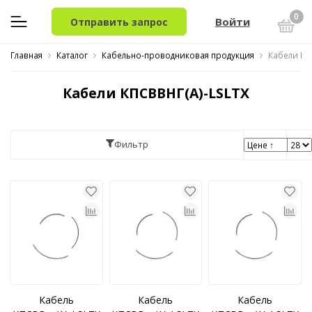
0
Войти
Отправить запрос
Главная
Каталог
Кабельно-проводниковая продукция
Кабели КП
Кабели КПСВВНГ(A)-LSLTX
Фильтр
Кабель
Кабель
Кабель