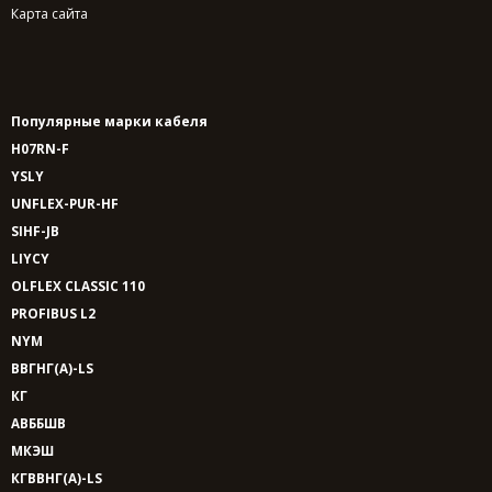
Карта сайта
Популярные марки кабеля
H07RN-F
YSLY
UNFLEX-PUR-HF
SIHF-JB
LIYCY
OLFLEX CLASSIC 110
PROFIBUS L2
NYM
ВВГНГ(A)-LS
КГ
АВББШВ
МКЭШ
КГВВНГ(A)-LS