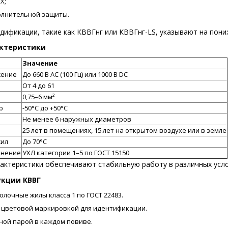
Х;
полнительной защиты.
ификации, такие как КВВГнг или КВВГнг-LS, указывают на пон
актеристики
Значение
жение
До 660 В AC (100 Гц) или 1000 В DC
От 4 до 61
0,75–6 мм²
р
-50°C до +50°C
Не менее 6 наружных диаметров
25 лет в помещениях, 15 лет на открытом воздухе или в земле
жил
До 70°C
лнение
УХЛ категории 1–5 по ГОСТ 15150
рактеристики обеспечивают стабильную работу в различных усло
укции
КВВГ
очные жилы класса 1 по ГОСТ 22483.
с цветовой маркировкой для идентификации.
тной парой в каждом повиве.