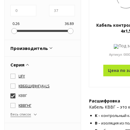
Оборудование пневматическое
0.26
36.89
Кабель контро
4x1,
Под з
Производитель
Артикул:
000
Lapp Kabel
Серия
Поставщик
Цена по з
LIFY
ПромЭл
КВББШ(В)НГ(A)-LS
РФ
КВВГ
Весь список
Расшифровка
КВВГНГ
Кабель КВВГ – это 
Весь список
К
– контрольный к
В
– изоляция из п