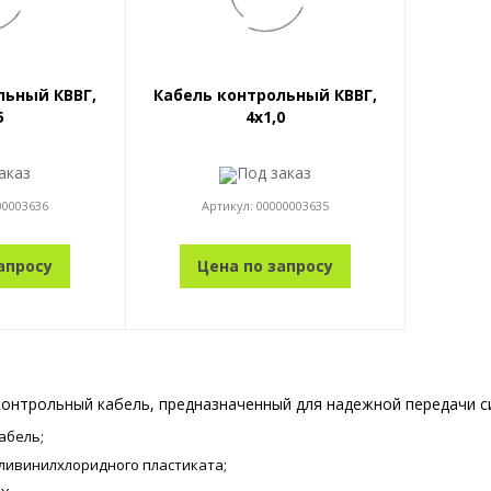
льный КВВГ,
Кабель контрольный КВВГ,
5
4x1,0
аказ
Под заказ
00003636
Артикул:
00000003635
апросу
Цена по запросу
контрольный кабель, предназначенный для надежной передачи с
абель;
оливинилхлоридного пластиката;