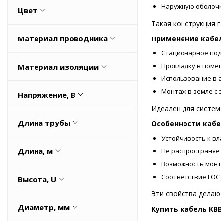
1000
Наружную оболочк
Цвет
нг(А)-FRHF
660
Такая конструкция 
Весь список
Черный
Материал проводника
Применение кабел
Стационарное под
Медная
Прокладку в помещ
Материал изоляции
Использование в а
ПВХ
Монтаж в земле с 
Напряжение, В
ПВХ (PVC)
Идеален для систем
1000
Полимерная композиция
Длина трубы
Особенности кабе
пониженной горючести
660
Устойчивость к вл
1
Длина, м
Не распространяет
Возможность монта
1
Соответствие ГОСТ
Высота, U
Эти свойства делаю
0.0133
Диаметр, мм
Купить кабель КВ
0.0136