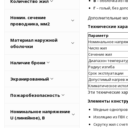
В
– оболочка из ПВ
Количество жил
Г
– голый, без до
1
Номин. сечение
Дополнительные мод
10
проводника, мм2
Технические хар
14
0,75
Параметр
Материал наружной
19
Номинальное напря
1
оболочки
Число жил
Весь список
Сечение жил
1,5
медь
Диапазон температу
Наличие брони
2,5
Радиус изгиба
Поливинилхлорид (ПВХ)
Весь список
Срок эксплуатации
Да
Полимерная композиция
Экранированный
Допустимый нагрев 
Нет
Климатическое испо
Да
Эти технические ха
Пожаробезопасность
Нет
Элементы констр
нг(A)-HF
Медные однопровол
Номинальное напряжение
нг(A)-LS
Изоляцию из ПВХ 
U (линейное), В
Скрутку жил с сче
нг(А)