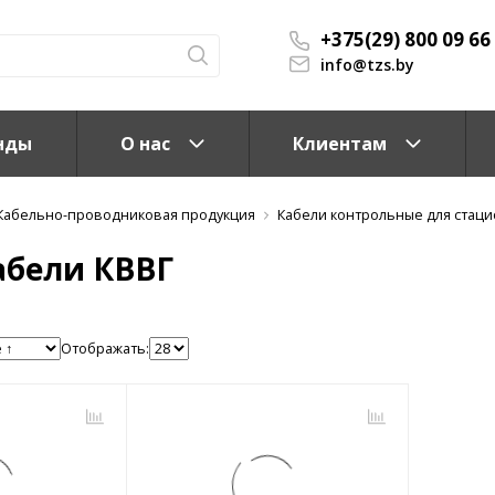
+375(29) 800 09 66
info@tzs.by
нды
О нас
Клиентам
Кабельно-проводниковая продукция
Кабели контрольные для стац
абели КВВГ
Отображать:
КС)