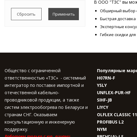
В ООО "ТЗС" вы мож
13,3
Обширный выбор с
13,6
Быстрая доставка 
Экспертные консу
Гибкие скидки дл
Общество с ограниченной
Популярные мар
ответственностью «ТЗС» - системный
H07RN-F
интегратор по поставке импортной и
YSLY
отечественной кабельно-
UNFLEX-PUR-HF
проводниковой продукции, а также
SIHF-JB
систем электрообогрева по Беларуси и
LIYCY
странам СНГ. Оказываем
OLFLEX CLASSIC 1
консультационную и инженерную
PROFIBUS L2
поддержку.
NYM
Работаем только с юр. лицами.
ВВГНГ(A)-LS