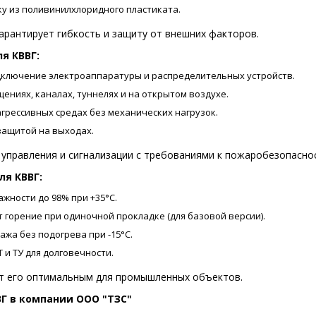
у из поливинилхлоридного пластиката.
гарантирует гибкость и защиту от внешних факторов.
я КВВГ
:
ключение электроаппаратуры и распределительных устройств.
ениях, каналах, туннелях и на открытом воздухе.
грессивных средах без механических нагрузок.
защитой на выходах.
 управления и сигнализации с требованиями к пожаробезопасно
ля КВВГ:
ажности до 98% при +35°C.
 горение при одиночной прокладке (для базовой версии).
жа без подогрева при -15°C.
 и ТУ для долговечности.
т его оптимальным для промышленных объектов.
ВГ в компании ООО "ТЗС"