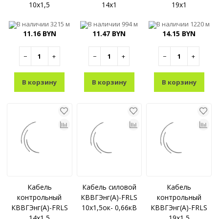
10x1,5
14x1
19x1
В наличии
3215 м
В наличии
994 м
В наличии
1220 м
11.16 BYN
11.47 BYN
14.15 BYN
−
+
−
+
−
+
В корзину
В корзину
В корзину
Кабель
Кабель силовой
Кабель
контрольный
КВВГЭнг(А)-FRLS
контрольный
КВВГЭнг(A)-FRLS
10x1,5ок- 0,66кВ
КВВГЭнг(A)-FRLS
14x1,5
19x1,5