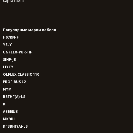
Карта сайта
Популярные марки кабеля
H07RN-F
YSLY
UNFLEX-PUR-HF
SIHF-JB
LIYCY
OLFLEX CLASSIC 110
PROFIBUS L2
NYM
ВВГНГ(A)-LS
КГ
АВББШВ
МКЭШ
КГВВНГ(A)-LS