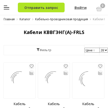
0
Войти
Отправить запрос
Главная
Каталог
Кабельно-проводниковая продукция
Кабели КВ
Кабели КВВГЭНГ(A)-FRLS
Фильтр
Кабель
Кабель
Кабель