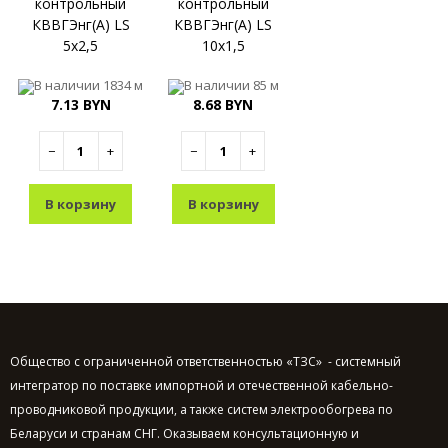
контрольный
контрольный
КВВГЭнг(A) LS
КВВГЭнг(A) LS
5х2,5
10х1,5
В наличии
1834 м
В наличии
85 м
7.13 BYN
8.68 BYN
−
+
−
+
В корзину
В корзину
Общество с ограниченной ответственностью «ТЗС» - системный
интегратор по поставке импортной и отечественной кабельно-
проводниковой продукции, а также систем электрообогрева по
Беларуси и странам СНГ. Оказываем консультационную и