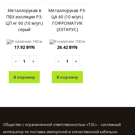
Металлорукав в
Металлорукав Р3-
ПВХ изоляции Р3-
ЦА 60 (10 м/уп.)
ЦП нг 60 (10 м/уп.)
ГОФРОМАТИК
серый
(ЗЭТАРУС)
ГОФРОМАТИК
В наличии
140 м
В наличии
100 м
(ЗЭТАРУС)
17.92 BYN
26.42 BYN
−
+
−
+
В корзину
В корзину
Общество с ограниченной ответственностью «ТЗС» - системный
интегратор по поставке импортной и отечественной кабельно-