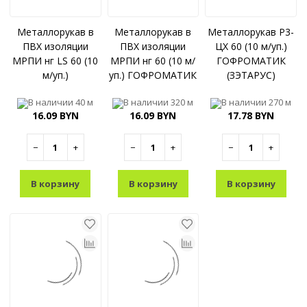
Металлорукав в
Металлорукав в
Металлорукав Р3-
ПВХ изоляции
ПВХ изоляции
ЦХ 60 (10 м/уп.)
МРПИ нг LS 60 (10
МРПИ нг 60 (10 м/
ГОФРОМАТИК
м/уп.)
уп.) ГОФРОМАТИК
(ЗЭТАРУС)
ГОФРОМАТИК
(ЗЭТАРУС)
В наличии
40 м
В наличии
320 м
В наличии
270 м
(ЗЭТАРУС)
16.09 BYN
16.09 BYN
17.78 BYN
−
+
−
+
−
+
В корзину
В корзину
В корзину