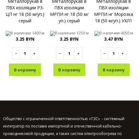
Металлорукав в
Металлорукав в
Металлорукав в
ПВХ изоляции Р3-
ПВХ изоляции
ПВХ изоляции
ЦП нг 18 (50 м/уп.)
МРПИ нг 18 (50 м/
МРПИ нг Морозка
серый
уп.) серый
18 (50 м/уп.) УХЛ1
ГОФРОМАТИК
ГОФРОМАТИК
ГОФРОМАТИК
В наличии
1400 м
В наличии
1250 м
В наличии
4050 м
(ЗЭТАРУС)
(ЗЭТАРУС)
(ЗЭТАРУС)
3.25 BYN
3.25 BYN
3.47 BYN
−
+
−
+
−
+
В корзину
В корзину
В корзину
Общество с ограниченной ответственностью «ТЗС» - системный
интегратор по поставке импортной и отечественной кабельно-
проводниковой продукции, а также систем электрообогрева по