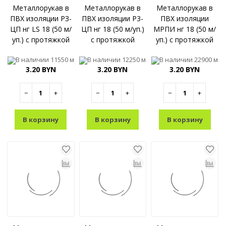
Металлорукав в
Металлорукав в
Металлорукав в
ПВХ изоляции РЗ-
ПВХ изоляции Р3-
ПВХ изоляции
ЦП нг LS 18 (50 м/
ЦП нг 18 (50 м/уп.)
МРПИ нг 18 (50 м/
уп.) с протяжкой
с протяжкой
уп.) с протяжкой
ГОФРОМАТИК
ГОФРОМАТИК
ГОФРОМАТИК
В наличии
11550 м
В наличии
12250 м
В наличии
22900 м
(ЗЭТАРУС)
(ЗЭТАРУС)
(ЗЭТАРУС)
3.20 BYN
3.20 BYN
3.20 BYN
−
+
−
+
−
+
В корзину
В корзину
В корзину