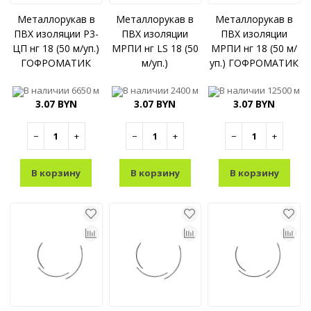
Металлорукав в
Металлорукав в
Металлорукав в
ПВХ изоляции Р3-
ПВХ изоляции
ПВХ изоляции
ЦП нг 18 (50 м/уп.)
МРПИ нг LS 18 (50
МРПИ нг 18 (50 м/
ГОФРОМАТИК
м/уп.)
уп.) ГОФРОМАТИК
(ЗЭТАРУС)
ГОФРОМАТИК
(ЗЭТАРУС)
В наличии
6650 м
В наличии
2400 м
В наличии
12500 м
(ЗЭТАРУС)
3.07 BYN
3.07 BYN
3.07 BYN
−
+
−
+
−
+
В корзину
В корзину
В корзину