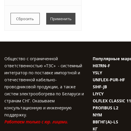
0,855
0,0034
Весь список
0,0047
0,0049
0,0051
Весь список
Общество с ограниченной
Популярные мар
ответственностью «ТЗС» - системный
H07RN-F
интегратор по поставке импортной и
YSLY
отечественной кабельно-
UNFLEX-PUR-HF
проводниковой продукции, а также
SIHF-JB
систем электрообогрева по Беларуси и
LIYCY
странам СНГ. Оказываем
OLFLEX CLASSIC 1
консультационную и инженерную
PROFIBUS L2
поддержку.
NYM
Работаем только с юр. лицами.
ВВГНГ(A)-LS
КГ