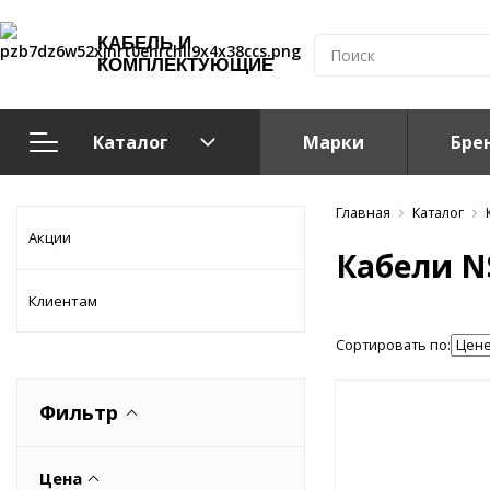
КАБЕЛЬ И
КОМПЛЕКТУЮЩИЕ
Каталог
Марки
Бре
Кабельно-проводниковая продукция
Главная
Каталог
Акции
Кабели N
Система электрообогрева
Клиентам
Электромонтажная продукция
Сортировать по:
Компоненты структурированных кабельных систем (С
Фильтр
Кабелeнесущие системы
Цена