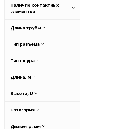
Наличие контактных
225
Нет
элементов
Весь список
Да
Длина трубы
Нет
1
Тип разъема
H05VV5-F
Тип шнура
H05VV5-F
Длина, м
0,5
Высота, U
1
0,008
1,5
Категория
0,798
100
Кабели управления
0,848
Весь список
Диаметр, мм