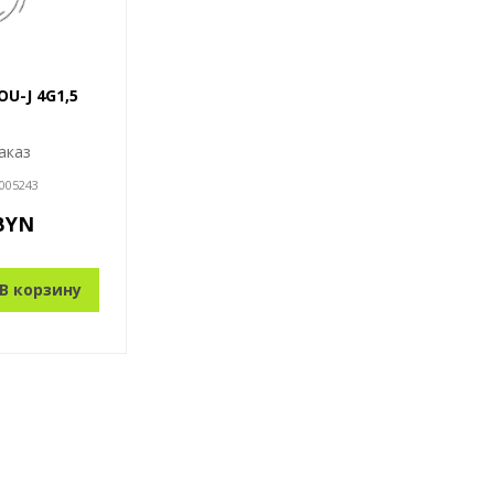
U-J 4G1,5
аказ
005243
 BYN
В корзину