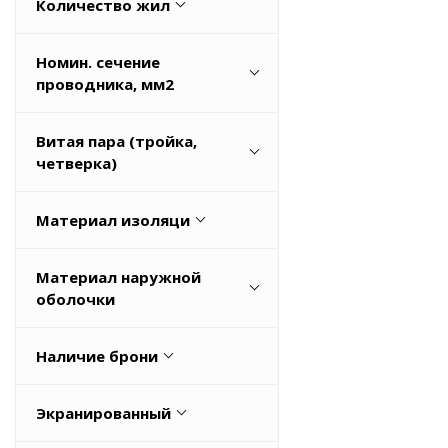
Количество жил
0
Номин. сечение
1
проводника, мм2
1.0
0
Витая пара (тройка,
10
0,1
четверка)
Весь список
0,12
Да
Материал изоляци
0,14
Нет
Весь список
Поливинилхлорид (ПВХ)
Материал наружной
Резина
оболочки
HFFR
Наличие брони
NEOPRENE
Да
TPE
Экранированный
Нет
TPU