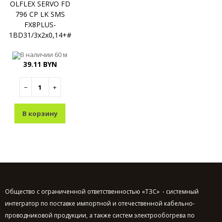
OLFLEX SERVO FD
796 CP LK SMS
FX8PLUS-
1BD31/3x2x0,14+#
В наличии
60 м
39.11 BYN
−
+
В корзину
Общество с ограниченной ответственностью «ТЗС» - системный
интегратор по поставке импортной и отечественной кабельно-
проводниковой продукции, а также систем электрообогрева по