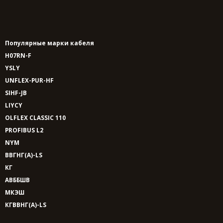
Популярные марки кабеля
H07RN-F
YSLY
UNFLEX-PUR-HF
SIHF-JB
LIYCY
OLFLEX CLASSIC 110
PROFIBUS L2
NYM
ВВГНГ(A)-LS
КГ
АВББШВ
МКЭШ
КГВВНГ(A)-LS