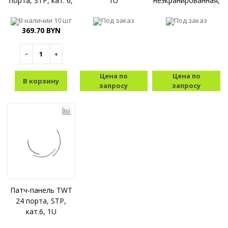
порта, STP, кат. 6,
1U
неэкранированная,
0.5U
24 порта, 0.5U
В наличии
10 шт
Под заказ
Под заказ
369.70 BYN
−
+
Цена по
Цена по
В корзину
запросу
запросу
Патч-панель TWT
24 порта, STP,
кат.6, 1U