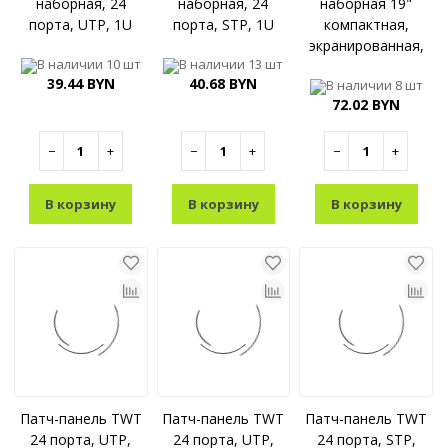
наборная, 24
наборная, 24
наборная 19"
порта, UTP, 1U
порта, STP, 1U
компактная,
экранированная,
В наличии
10 шт
В наличии
13 шт
24 порта, 0.5U
39.44 BYN
40.68 BYN
В наличии
8 шт
72.02 BYN
−
+
−
+
−
+
В корзину
В корзину
В корзину
Патч-панель TWT
Патч-панель TWT
Патч-панель TWT
24 порта, UTP,
24 порта, UTP,
24 порта, STP,