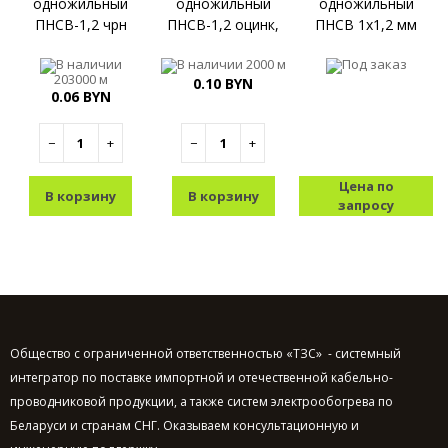
одножильный
одножильный
одножильный
ПНСВ-1,2 чрн
ПНСВ-1,2 оцинк,
ПНСВ 1x1,2 мм
В наличии
В наличии
2000 м
Под заказ
203000 м
0.10 BYN
0.06 BYN
−
+
−
+
Цена по
В корзину
В корзину
запросу
Общество с ограниченной ответственностью «ТЗС» - системный
интегратор по поставке импортной и отечественной кабельно-
проводниковой продукции, а также систем электрообогрева по
Беларуси и странам СНГ. Оказываем консультационную и