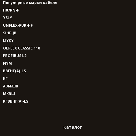
Популярные марки кабеля
H07RN-F
YSLY
UNFLEX-PUR-HF
SIHF-JB
LIYCY
OLFLEX CLASSIC 110
PROFIBUS L2
NYM
ВВГНГ(A)-LS
КГ
АВББШВ
МКЭШ
КГВВНГ(A)-LS
Каталог