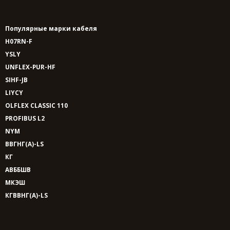
Популярные марки кабеля
H07RN-F
YSLY
UNFLEX-PUR-HF
SIHF-JB
LIYCY
OLFLEX CLASSIC 110
PROFIBUS L2
NYM
ВВГНГ(A)-LS
КГ
АВББШВ
МКЭШ
КГВВНГ(A)-LS