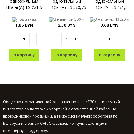
одножильный
одножильный
одножильный
ПВСнг(A)-LS 2x1,5
ПВСнг(A)-LS 5x0,75
ПВСнг(A)-LS 4x1,5
Под заказ
В наличии
500 м
В наличии
13820 м
1.86 BYN
2.30 BYN
3.68 BYN
−
+
−
+
−
+
В корзину
В корзину
В корзину
Общество с ограниченной ответственностью «ТЗС» - системный
интегратор по поставке импортной и отечественной кабельно-
проводниковой продукции, а также систем электрообогрева по
Беларуси и странам СНГ. Оказываем консультационную и
инженерную поддержку.