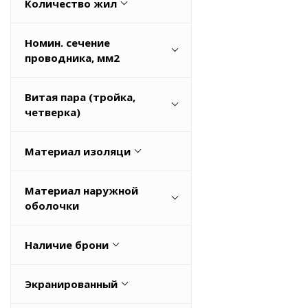
Количество жил
0
Номин. сечение
1
проводника, мм2
1.0
0
Витая пара (тройка,
10
0,1
четверка)
Весь список
0,12
Да
Материал изоляци
0,14
Нет
Весь список
Поливинилхлорид (ПВХ)
Материал наружной
Резина
оболочки
HFFR
Наличие брони
NEOPRENE
Да
TPE
Экранированный
Нет
TPU