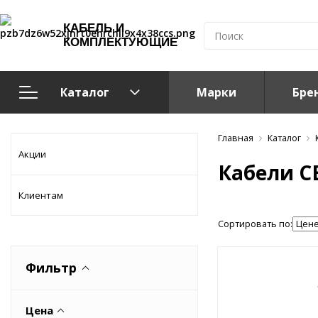
КАБЕЛЬ И
КОМПЛЕКТУЮЩИЕ
Каталог
Марки
Бре
Кабельно-проводниковая продукция
Главная
Каталог
Акции
Кабели С
Система электрообогрева
Клиентам
Электромонтажная продукция
Сортировать по:
Компоненты структурированных кабельных систем (С
Фильтр
Кабелeнесущие системы
Цена