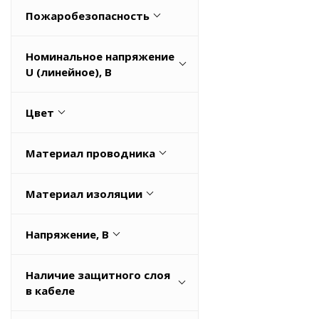
Да
Весь список
Пожаробезопасность
Нет
CPR Euroclass: Eca
Номинальное напряжение
FRLS
U (линейное), В
IEC 60332-1-2, 60332-3-24
1
Цвет
Low Smoke Zero Halogen (LSZH)
10
Весь список
Белый
1000
Материал проводника
Голубой
145
Алюминий
Желто-зеленый
Весь список
Материал изоляции
Алюминий/Медь (Al/Cu)
Зеленый
HFFR
Медная
Весь список
Напряжение, В
RV000939
Медная луженая
1000
TPE
Весь список
Наличие защитного слоя
1200
в кабеле
Алюминиевая фольга
145
Весь список
Да