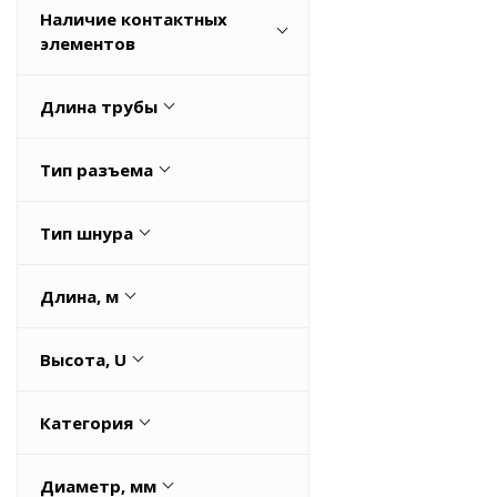
Наличие контактных
225
Нет
элементов
Весь список
Да
Длина трубы
Нет
1
Тип разъема
H05VV5-F
Тип шнура
H05VV5-F
Длина, м
0,5
Высота, U
1
0,008
1,5
Категория
0,798
100
Кабели управления
0,848
Весь список
Диаметр, мм