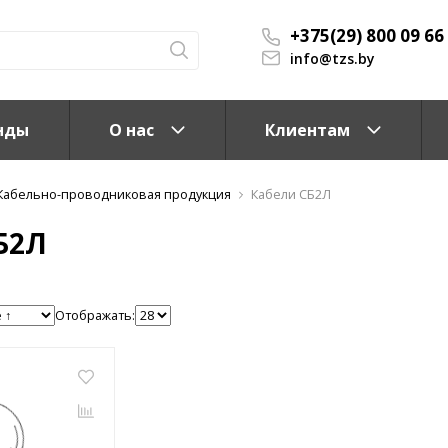
+375(29) 800 09 66
info@tzs.by
нды
О нас
Клиентам
Кабельно-проводниковая продукция
Кабели СБ2Л
Б2Л
Отображать:
КС)