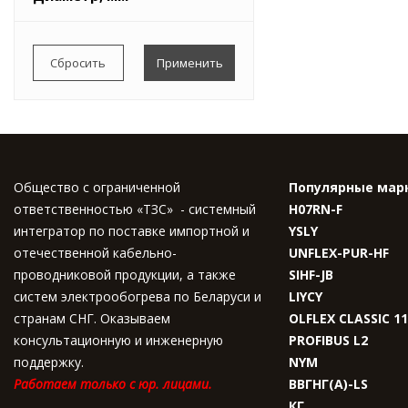
Весь список
0,0049
0,0051
0,0054
0,0056
Весь список
Общество с ограниченной
Популярные мар
ответственностью «ТЗС» - системный
H07RN-F
интегратор по поставке импортной и
YSLY
отечественной кабельно-
UNFLEX-PUR-HF
проводниковой продукции, а также
SIHF-JB
систем электрообогрева по Беларуси и
LIYCY
странам СНГ. Оказываем
OLFLEX CLASSIC 1
консультационную и инженерную
PROFIBUS L2
поддержку.
NYM
Работаем только с юр. лицами.
ВВГНГ(A)-LS
КГ