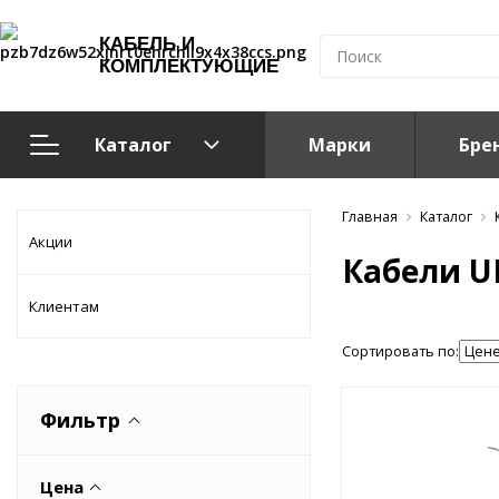
КАБЕЛЬ И
КОМПЛЕКТУЮЩИЕ
Каталог
Марки
Бре
Кабельно-проводниковая продукция
Главная
Каталог
Акции
Кабели U
Система электрообогрева
Клиентам
Электромонтажная продукция
Сортировать по:
Компоненты структурированных кабельных систем (С
Фильтр
Кабелeнесущие системы
Цена