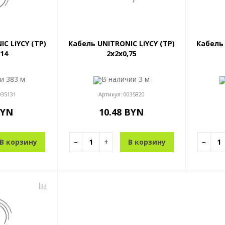
C LiYCY (TP)
Кабель UNITRONIC LiYCY (TP)
Кабель 
,14
2x2x0,75
ии
383 м
В наличии
3 м
035131
Артикул:
0035820
BYN
10.48 BYN
В корзину
−
+
В корзину
−