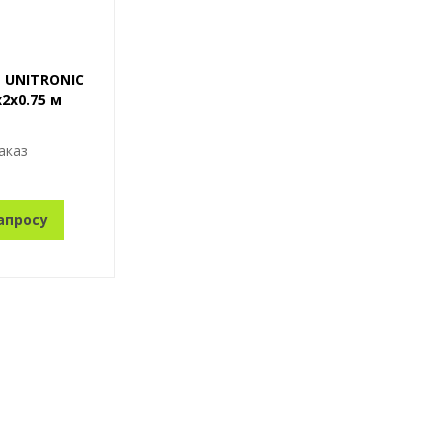
 UNITRONIC
х2х0.75 м
аказ
апросу