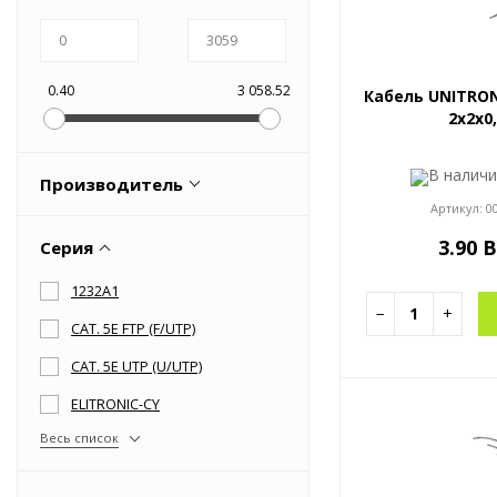
Оборудование пневматическое
0.40
3 058.52
Кабель UNITRONI
2x2x0
В налич
Производитель
Артикул:
0
2M KABLO PAZARLAMA ve DIS
3.90 
Серия
TIC. A.S.
Birikim Kablo
1232A1
−
+
ELTROS
CAT. 5Е FTP (F/UTP)
KASTRO KABLO SAN. TIC. A.Ş.
CAT. 5Е UTP (U/UTP)
Весь список
ELITRONIC-CY
Весь список