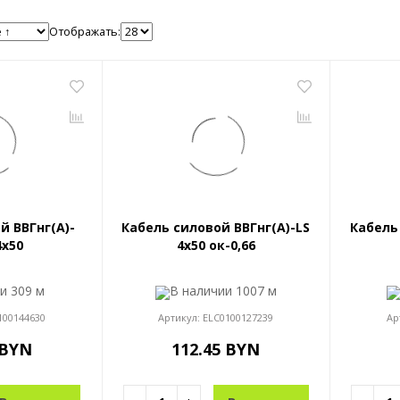
Отображать:
й ВВГнг(A)-
Кабель силовой ВВГнг(A)-LS
Кабель
4x50
4x50 ок-0,66
ии
309 м
В наличии
1007 м
100144630
Артикул:
ELC0100127239
Ар
 BYN
112.45 BYN