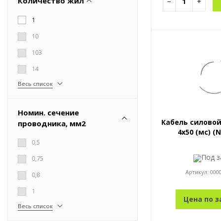
Количество жил
−
+
1
10
103
14
Весь список
Номин. сечение
Кабель силовой 
проводника, мм2
4x50 (мс) (N
0,5
Под з
0,75
Артикул:
000
0,8
1
Цена по з
Весь список