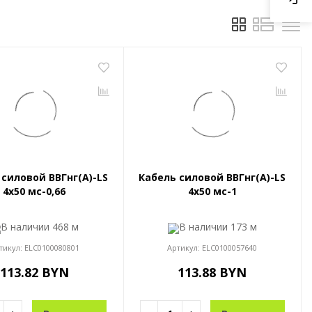
 силовой ВВГнг(A)-LS
Кабель силовой ВВГнг(A)-LS
4x50 мс-0,66
4x50 мс-1
В наличии
468 м
В наличии
173 м
тикул:
ELC0100080801
Артикул:
ELC0100057640
113.82 BYN
113.88 BYN