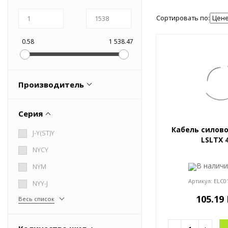
Оборудование пневматическое
Сортировать по:
0.58
1 538.47
Производитель
ELTROS
Серия
Lapp Kabel
Кабель силово
J-Y(ST)Y
АЛЮР
LSLTX 
NYCY
Беларускабель
В налич
NYM
Весь список
Артикул:
ELC0
NYY-J
105.19
Весь список