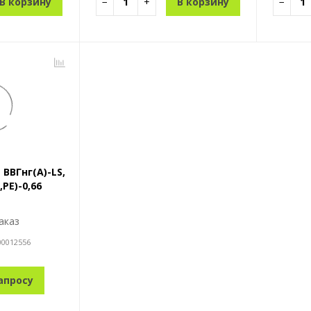
В корзину
−
+
В корзину
−
ВВГнг(A)-LS,
,PE)-0,66
аказ
00012556
апросу