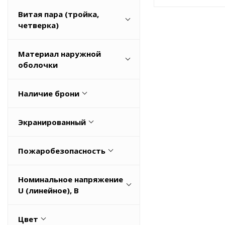
Витая пара (тройка,
четверка)
Нет
Материал наружной
оболочки
Медь
Наличие брони
ПВХ (PVC)
Да
Поливинилхлорид (ПВХ)
Экранированный
Нет
Полимерная композиция
Да
Пожаробезопасность
Весь список
Нет
Класс пожарной безопасности
Номинальное напряжение
П1б.8.2.5.4
U (линейное), В
нг(A)-HF
1
нг(A)-LS
Цвет