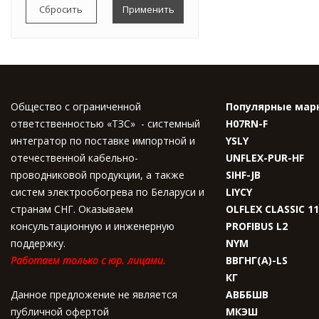
12,9
21,5
Общество с ограниченной
Популярные мар
ответственностью «ТЗС» - системный
H07RN-F
интегратор по поставке импортной и
YSLY
отечественной кабельно-
UNFLEX-PUR-HF
проводниковой продукции, а также
SIHF-JB
систем электрообогрева по Беларуси и
LIYCY
странам СНГ. Оказываем
OLFLEX CLASSIC 1
консультационную и инженерную
PROFIBUS L2
поддержку.
NYM
Работаем только с юр. лицами.
ВВГНГ(A)-LS
КГ
Данное предложение не является
АВББШВ
публичной офертой
МКЭШ