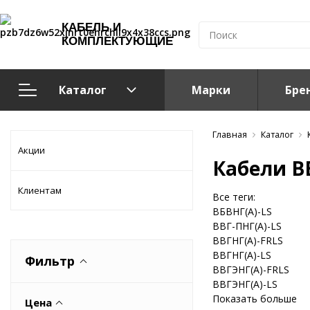
КАБЕЛЬ И
КОМПЛЕКТУЮЩИЕ
Каталог
Марки
Бре
Кабельно-проводниковая продукция
Главная
Каталог
Акции
Кабели ВВ
Система электрообогрева
Клиентам
Все теги:
Электромонтажная продукция
ВБВНГ(A)-LS
ВВГ-ПНГ(A)-LS
ВВГНГ(A)-FRLS
Компоненты структурированных кабельных систем (С
ВВГНГ(A)-LS
Фильтр
ВВГЭНГ(A)-FRLS
Кабелeнесущие системы
ВВГЭНГ(A)-LS
Показать больше
Цена