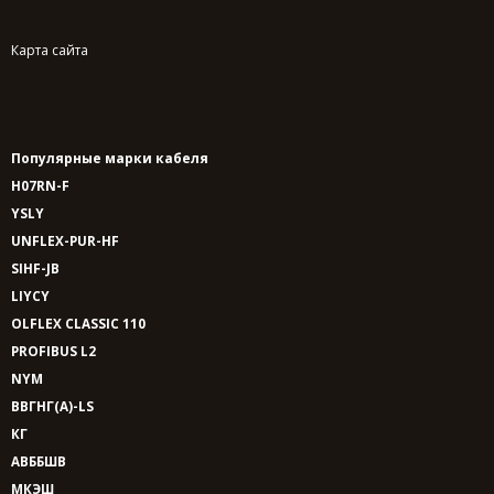
Карта сайта
Популярные марки кабеля
H07RN-F
YSLY
UNFLEX-PUR-HF
SIHF-JB
LIYCY
OLFLEX CLASSIC 110
PROFIBUS L2
NYM
ВВГНГ(A)-LS
КГ
АВББШВ
МКЭШ