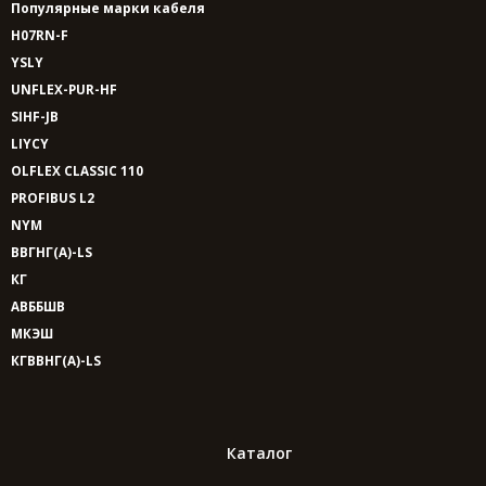
Популярные марки кабеля
H07RN-F
YSLY
UNFLEX-PUR-HF
SIHF-JB
LIYCY
OLFLEX CLASSIC 110
PROFIBUS L2
NYM
ВВГНГ(A)-LS
КГ
АВББШВ
МКЭШ
КГВВНГ(A)-LS
Каталог