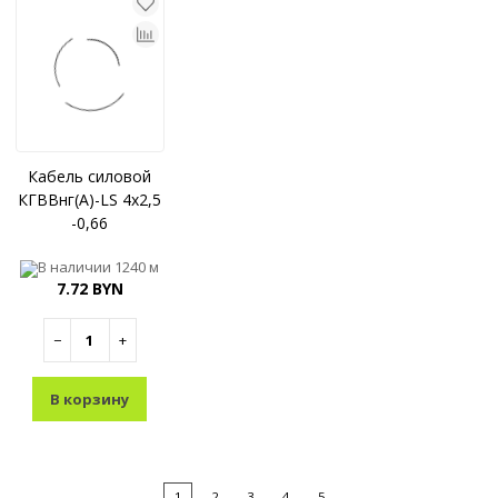
Кабель силовой
КГВВнг(A)-LS 4x2,5
-0,66
В наличии
1240 м
7.72 BYN
−
+
В корзину
1
2
3
4
5