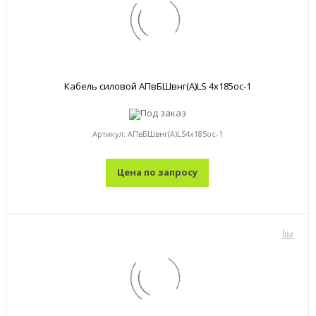
Кабель силовой АПвБШвнг(А)LS 4x185ос-1
Под заказ
Артикул:
АПвБШвнг(А)LS4x185ос-1
Цена по запросу