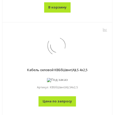
В корзину
Кабель силовой КВБбШвнг(А)LS 4x2,5
Под заказ
Артикул:
КВБбШвнг(А)LS4x2,5
Цена по запросу