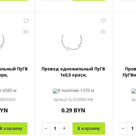
льный ПуГВ
Провод одножильный ПуГВ
Про
ерн,
1x0,5 красн,
ПуГВн
ии
6580 м
В наличии
1370 м
100232351
Артикул:
ELC0100081258
Ар
BYN
0.29 BYN
В корзину
−
+
В корзину
−