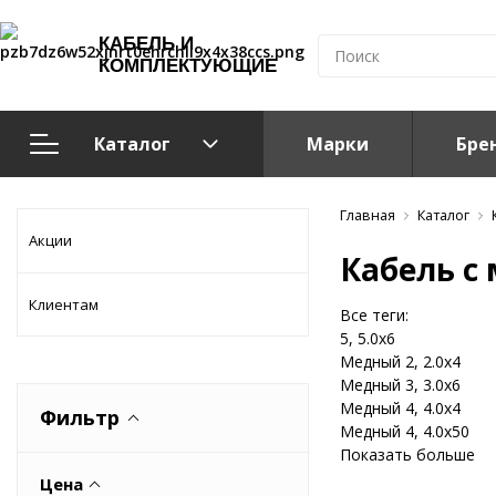
КАБЕЛЬ И
КОМПЛЕКТУЮЩИЕ
Каталог
Марки
Бре
Кабельно-проводниковая продукция
Главная
Каталог
Акции
Кабель с
Система электрообогрева
Клиентам
Все теги:
Электромонтажная продукция
5, 5.0x6
Медный 2, 2.0x4
Медный 3, 3.0x6
Компоненты структурированных кабельных систем (С
Медный 4, 4.0x4
Фильтр
Медный 4, 4.0x50
Кабелeнесущие системы
Показать больше
Цена