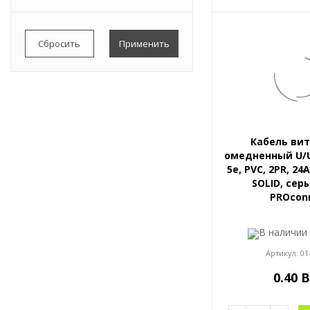
0,855
0,0034
Весь список
0,0047
0,0049
0,0051
Весь список
Кабель вит
омедненный U/U
5e, PVC, 2PR, 2
SOLID, сер
PROcon
В наличи
Артикул:
01
0.40 