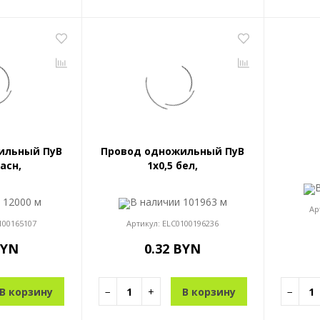
ильный ПуВ
Провод одножильный ПуВ
расн,
1x0,5 бел,
и
12000 м
В наличии
101963 м
Ар
100165107
Артикул:
ELC0100196236
BYN
0.32 BYN
В корзину
−
+
В корзину
−