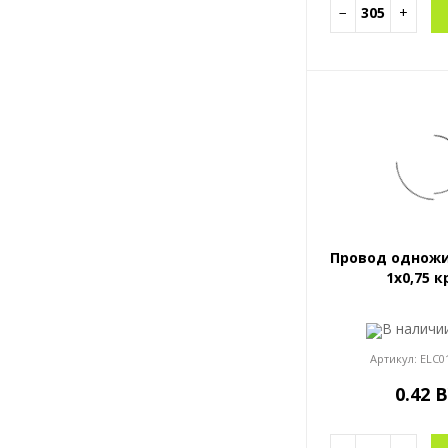
−
+
Провод одножи
1x0,75 к
В налич
Артикул:
ELC0
0.42 