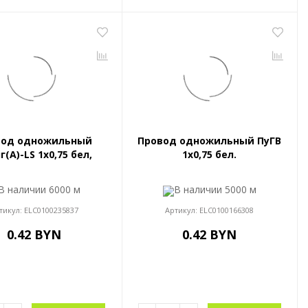
вод одножильный
Провод одножильный ПуГВ
г(A)-LS 1x0,75 бел,
1x0,75 бел.
В наличии
6000 м
В наличии
5000 м
тикул:
ELC0100235837
Артикул:
ELC0100166308
0.42 BYN
0.42 BYN