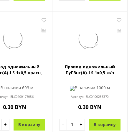
вод одножильный
Провод одножильный
г(A)-LS 1x0,5 красн,
ПуГВнг(A)-LS 1x0,5 ж/з
В наличии
693 м
В наличии
1000 м
тикул:
ELC0100176086
Артикул:
ELC0100238370
0.30 BYN
0.30 BYN
+
В корзину
−
+
В корзину