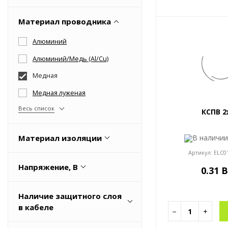
10
Весь список
Белый
1000
Материал проводника
Голубой
145
Алюминий
Желто-зеленый
Весь список
Алюминий/Медь (Al/Cu)
Зеленый
Медная
Весь список
Медная луженая
Весь список
КСПВ 2
В наличи
Материал изоляции
Артикул:
ELC0
HFFR
Напряжение, В
0.31 
RV000939
1000
TPE
Наличие защитного слоя
1200
в кабеле
Алюминиевая фольга
−
+
145
Весь список
Да