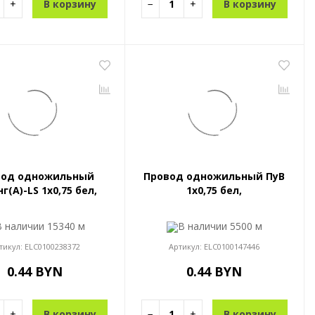
+
В корзину
−
+
В корзину
вод одножильный
Провод одножильный ПуВ
г(A)-LS 1x0,75 бел,
1x0,75 бел,
В наличии
15340 м
В наличии
5500 м
тикул:
ELC0100238372
Артикул:
ELC0100147446
0.44 BYN
0.44 BYN
+
В корзину
−
+
В корзину