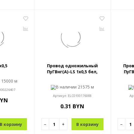
x0,5
Провод одножильный
Про
ПуГВнг(A)-LS 1x0,5 бел,
ПуГВ
и
15000 м
В наличии
21575 м
100226407
Артикул:
ELC0100176088
Ар
BYN
0.31 BYN
В корзину
−
+
В корзину
−