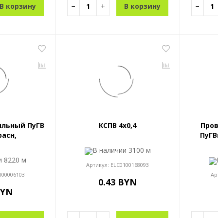
В корзину
−
+
В корзину
−
льный ПуГВ
КСПВ 4x0,4
Про
расн,
ПуГВ
В наличии
3100 м
ии
8220 м
Артикул:
ELC0100168093
100006103
Ар
0.43 BYN
BYN