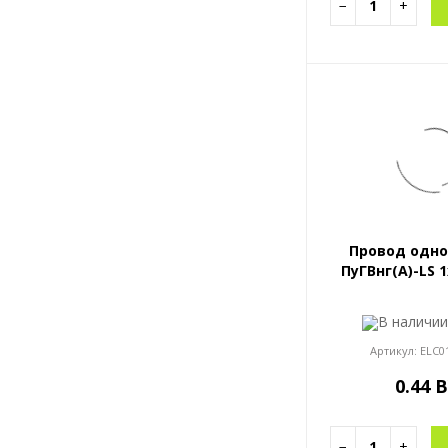
−
+
Провод одн
ПуГВнг(A)-LS 1
В наличи
Артикул:
ELC0
0.44 
−
+