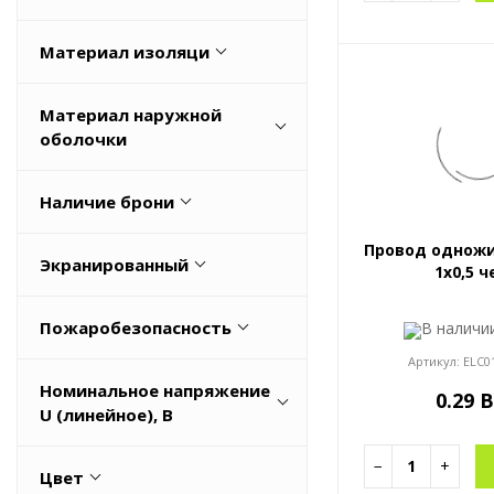
Весь список
0,12
Да
Материал изоляци
0,14
Нет
Весь список
Поливинилхлорид (ПВХ)
Материал наружной
Резина
оболочки
HFFR
Наличие брони
NEOPRENE
Да
Провод одножи
TPE
Экранированный
1x0,5 ч
Нет
TPU
Да
Пожаробезопасность
В налич
Весь список
Нет
Артикул:
ELC0
CPR Euroclass: Eca
Номинальное напряжение
0.29 
FRLS
U (линейное), В
IEC 60332-1-2, 60332-3-24
1
−
+
Цвет
Low Smoke Zero Halogen (LSZH)