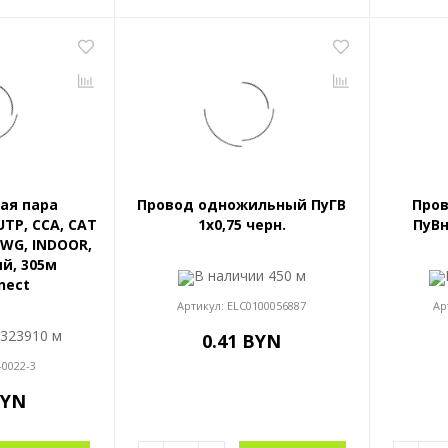
ая пара
Провод одножильный ПуГВ
Про
TP, CCA, CAT
1x0,75 черн.
ПуВн
4AWG, INDOOR,
ый, 305м
В наличии
450 м
nect
Артикул:
ELC0100056887
Ар
и
323910 м
0.41 BYN
-0022-3
BYN