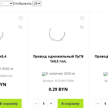
Отображать:
x0,4
Провод одножильный ПуГВ
Провод
1x0,5 гол,
ии
9000 м
В наличии
2000 м
100081419
Артикул:
ELC0100172966
Ар
BYN
0.29 BYN
В корзину
−
+
В корзину
−