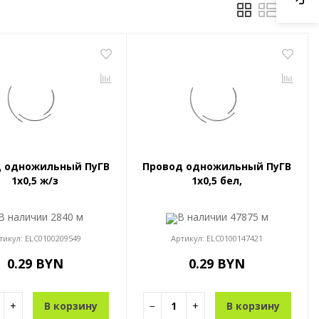
 одножильный ПуГВ
Провод одножильный ПуГВ
1x0,5 ж/з
1x0,5 бел,
В наличии
2840 м
В наличии
47875 м
тикул:
ELC0100209549
Артикул:
ELC0100147421
0.29 BYN
0.29 BYN
+
В корзину
−
+
В корзину