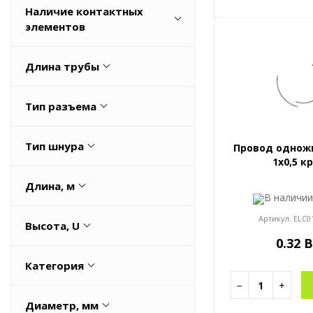
Наличие контактных
225
Нет
элементов
Весь список
Да
Длина трубы
Нет
1
Тип разъема
H05VV5-F
Тип шнура
Провод однож
1x0,5 к
H05VV5-F
Длина, м
В наличи
0,5
Артикул:
ELC0
Высота, U
1
0.32 
0,008
1,5
Категория
0,798
100
−
+
Кабели управления
0,848
Диаметр, мм
Весь список