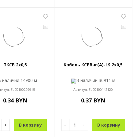
ПКСВ 2x0,5
Кабель КСВВнг(A)-LS 2x0,5
В наличии
14900 м
В наличии
30911 м
тикул:
ELC0100209915
Артикул:
ELC0100142120
0.34 BYN
0.37 BYN
+
В корзину
−
+
В корзину