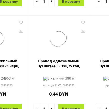
В корзину
−
+
В корзину
−
ожильный
Провод одножильный
Про
x0,75 черн,
ПуГВнг(A)-LS 1x0,75 гол,
ПуГВн
и
24963 м
В наличии
380 м
100238375
Артикул:
ELC0100238373
Ар
BYN
0.44 BYN
В корзину
−
+
В корзину
−