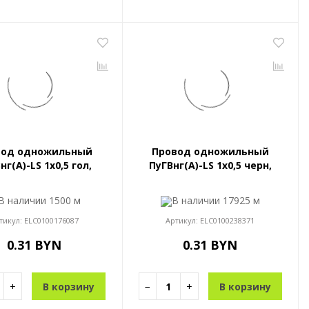
вод одножильный
Провод одножильный
нг(A)-LS 1x0,5 гол,
ПуГВнг(A)-LS 1x0,5 черн,
В наличии
1500 м
В наличии
17925 м
тикул:
ELC0100176087
Артикул:
ELC0100238371
0.31 BYN
0.31 BYN
+
В корзину
−
+
В корзину