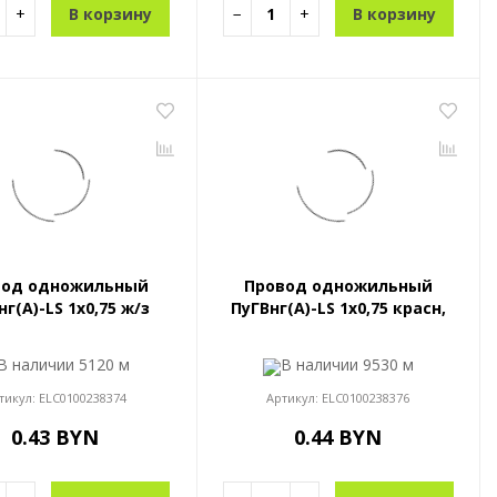
+
В корзину
−
+
В корзину
вод одножильный
Провод одножильный
нг(A)-LS 1x0,75 ж/з
ПуГВнг(A)-LS 1x0,75 красн,
В наличии
5120 м
В наличии
9530 м
тикул:
ELC0100238374
Артикул:
ELC0100238376
0.43 BYN
0.44 BYN