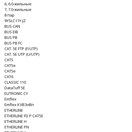
6, 6.0-жильные
7, 7.0-жильные
8 пар
9YSLC11Y-JZ
BUS CAN
BUS EIB
BUS PB
BUS PB FC
CAT. 5Е FTP (F/UTP)
CAT. 5Е UTP (U/UTP)
CAT5
CAT5e
CAT5e
CAT6
CLASSIC 110
DataTuff 5E
ELITRONIC-CY
Emflex
Emflex КУВЭлВп
ETHERLINE
ETHERLINE FD P CAT5E
ETHERLINE H
ETHERLINE PN