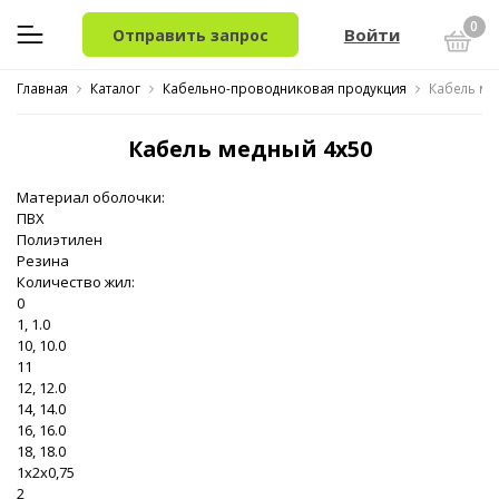
0
Войти
Отправить запрос
Главная
Каталог
Кабельно-проводниковая продукция
Кабель ме
Кабель медный 4x50
Материал оболочки:
ПВХ
Полиэтилен
Резина
Количество жил:
0
1, 1.0
10, 10.0
11
12, 12.0
14, 14.0
16, 16.0
18, 18.0
1x2x0,75
2