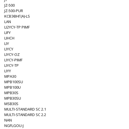
JZ-500
JZ-500-PUR
KСВЭВНГ(A)-LS
LAN
LI2YCY-TP PIMF
LIFY
LIHCH
LIY
LIYCY
LIYCY-OZ
LIYCY-PIMF
LIYCY-TP
LIYY
MPA30
MPB100SU
MPB100U
MPB30S
MPB30SU
MSB30S
MULTI-STANDARD SC 2.1
MULTI-STANDARD SC 2.2
NAN
NGFLGOU-J