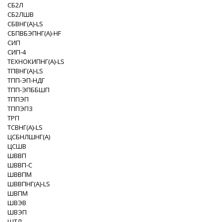
СБ2Л
СБ2ЛШВ
СБВНГ(A)-LS
СБПВБЭПНГ(A)-HF
СИП
СИП-4
ТЕХНОКИПНГ(A)-LS
ТПВНГ(A)-LS
ТПП-ЭП-НДГ
ТПП-ЭПББШП
ТППЭП
ТППЭПЗ
ТРП
ТСВНГ(A)-LS
ЦСБНЛШНГ(A)
ЦСШВ
ШВВП
ШВВП-С
ШВВПМ
ШВВПНГ(A)-LS
ШВПМ
ШВЭВ
ШВЭП
ШТЛ