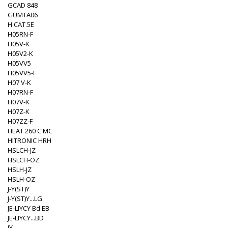
GCAD 848
GUMTA06
H CAT.5E
H05RN-F
H05V-K
H05V2-K
H05VV5
H05VV5-F
H07 V-K
H07RN-F
H07V-K
H07Z-K
H07ZZ-F
HEAT 260 C MC
HITRONIC HRH
HSLCH-JZ
HSLCH-OZ
HSLH-JZ
HSLH-OZ
J-Y(ST)Y
J-Y(ST)Y...LG
JE-LIYCY Bd EB
JE-LIYCY...BD
JY