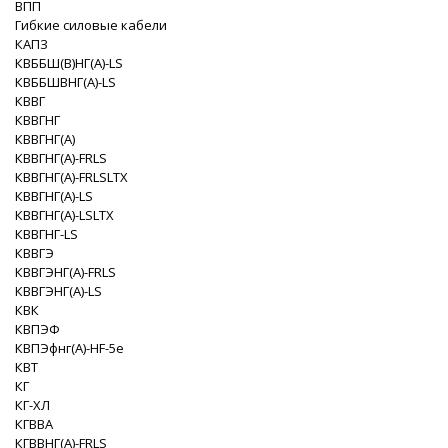
ВПП
Гибкие силовые кабели
КАПЗ
КВББШ(В)НГ(A)-LS
КВББШВНГ(A)-LS
КВВГ
КВВГНГ
КВВГНГ(A)
КВВГНГ(A)-FRLS
КВВГНГ(A)-FRLSLTX
КВВГНГ(A)-LS
КВВГНГ(A)-LSLTX
КВВГНГ-LS
КВВГЭ
КВВГЭНГ(A)-FRLS
КВВГЭНГ(A)-LS
КВК
КВПЭФ
КВПЭфнг(А)-HF-5e
КВТ
КГ
КГ-ХЛ
КГВВА
КГВВНГ(A)-FRLS