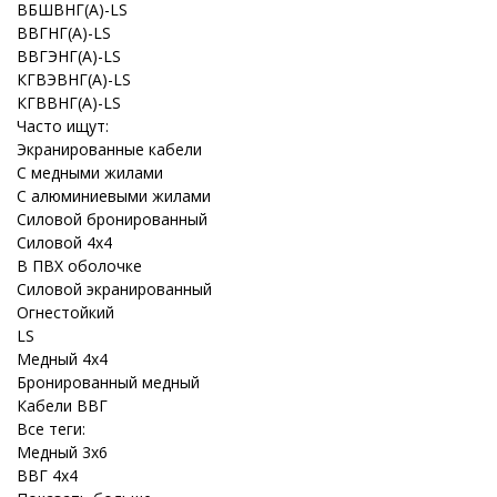
ВБШВНГ(A)-LS
ВВГНГ(A)-LS
ВВГЭНГ(A)-LS
КГВЭВНГ(A)-LS
КГВВНГ(A)-LS
Часто ищут:
Экранированные кабели
С медными жилами
С алюминиевыми жилами
Силовой бронированный
Силовой 4x4
В ПВХ оболочке
Силовой экранированный
Огнестойкий
LS
Медный 4x4
Бронированный медный
Кабели ВВГ
Все теги:
Медный 3x6
ВВГ 4x4