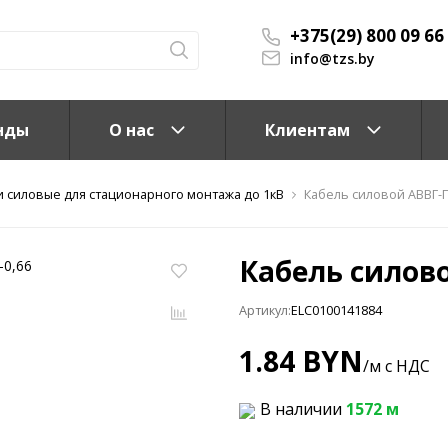
+375(29) 800 09 66
info@tzs.by
нды
О нас
Клиентам
и силовые для стационарного монтажа до 1кВ
Кабель силовой АВВГ-П
Кабель силово
Артикул:
ELC0100141884
КС)
1.84 BYN
/м с НДС
В наличии
1572 м