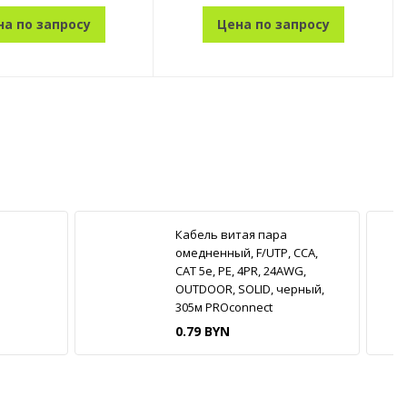
на по запросу
Цена по запросу
Кабель витая пара
омедненный, F/UTP, CCA,
CAT 5e, PE, 4PR, 24AWG,
OUTDOOR, SOLID, черный,
305м PROconnect
0.79 BYN