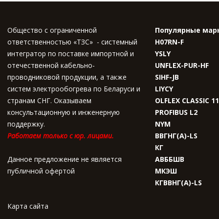
Общество с ограниченной
Популярные мар
ответственностью «ТЗС» - системный
H07RN-F
интегратор по поставке импортной и
YSLY
отечественной кабельно-
UNFLEX-PUR-HF
проводниковой продукции, а также
SIHF-JB
систем электрообогрева по Беларуси и
LIYCY
странам СНГ. Оказываем
OLFLEX CLASSIC 1
консультационную и инженерную
PROFIBUS L2
поддержку.
NYM
Работаем только с юр. лицами.
ВВГНГ(A)-LS
КГ
Данное предложение не является
АВББШВ
публичной офертой
МКЭШ
КГВВНГ(A)-LS
Карта сайта