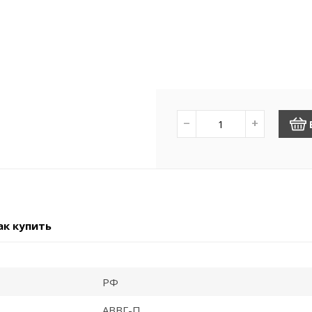
−
+
ак купить
РФ
АВВГ-П