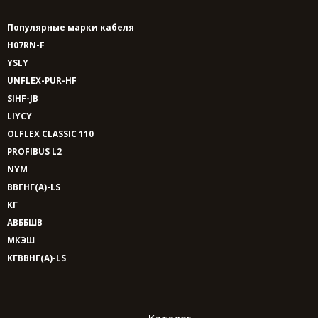
Популярные марки кабеля
H07RN-F
YSLY
UNFLEX-PUR-HF
SIHF-JB
LIYCY
OLFLEX CLASSIC 110
PROFIBUS L2
NYM
ВВГНГ(A)-LS
КГ
АВББШВ
МКЭШ
КГВВНГ(A)-LS