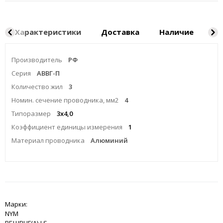
Характеристики
Доставка
Наличие
Ка
Производитель
РФ
Серия
АВВГ-П
Количество жил
3
Номин. сечение проводника, мм2
4
Типоразмер
3x4,0
Коэффициент единицы измерения
1
Материал проводника
Алюминий
Марки:
NYM