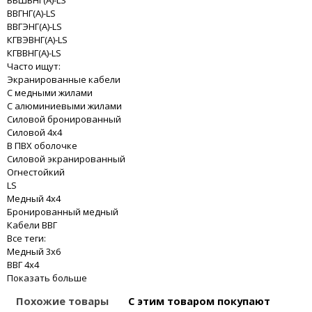
ВБШВНГ(A)-LS
ВВГНГ(A)-LS
ВВГЭНГ(A)-LS
КГВЭВНГ(A)-LS
КГВВНГ(A)-LS
Часто ищут:
Экранированные кабели
С медными жилами
С алюминиевыми жилами
Силовой бронированный
Силовой 4x4
В ПВХ оболочке
Силовой экранированный
Огнестойкий
LS
Медный 4x4
Бронированный медный
Кабели ВВГ
Все теги:
Медный 3x6
ВВГ 4x4
Показать больше
Похожие товары
С этим товаром покупают