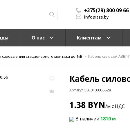
+375(29) 800 09 66
info@tzs.by
нды
О нас
Клиентам
и силовые для стационарного монтажа до 1кВ
Кабель силовой АВВГ-П 
Кабель силово
Артикул:
ELC0100055528
КС)
1.38 BYN
/м с НДС
В наличии
1810 м