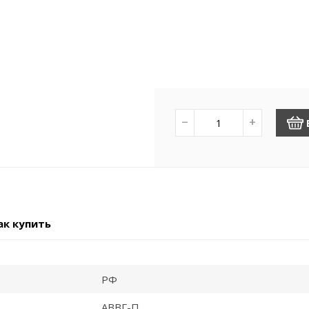
−
+
ак купить
РФ
АВВГ-П