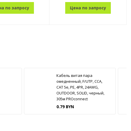
на по запросу
Цена по запросу
Кабель витая пара
омедненный, F/UTP, CCA,
CAT 5e, PE, 4PR, 24AWG,
OUTDOOR, SOLID, черный,
305м PROconnect
0.79 BYN