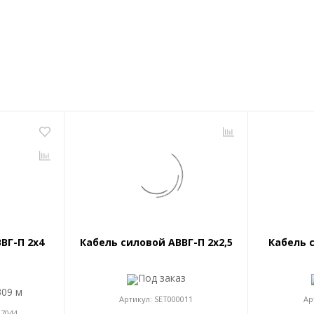
ВГ-П 2x4
Кабель силовой АВВГ-П 2x2,5
Кабель 
Под заказ
309 м
Артикул:
SET000011
Ар
17044