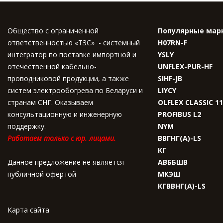
Общество с ограниченной
Популярные мар
ответственностью «ТЗС» - системный
H07RN-F
интегратор по поставке импортной и
YSLY
отечественной кабельно-
UNFLEX-PUR-HF
проводниковой продукции, а также
SIHF-JB
систем электрообогрева по Беларуси и
LIYCY
странам СНГ. Оказываем
OLFLEX CLASSIC 1
консультационную и инженерную
PROFIBUS L2
поддержку.
NYM
Работаем только с юр. лицами.
ВВГНГ(A)-LS
КГ
Данное предложение не является
АВББШВ
публичной офертой
МКЭШ
КГВВНГ(A)-LS
Карта сайта