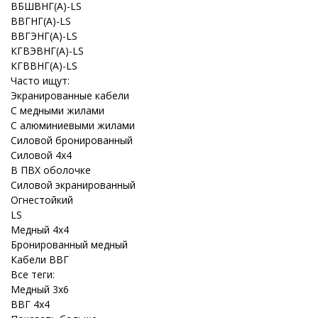
ВБШВНГ(A)-LS
ВВГНГ(A)-LS
ВВГЭНГ(A)-LS
КГВЭВНГ(A)-LS
КГВВНГ(A)-LS
Часто ищут:
Экранированные кабели
С медными жилами
С алюминиевыми жилами
Силовой бронированный
Силовой 4x4
В ПВХ оболочке
Силовой экранированный
Огнестойкий
LS
Медный 4x4
Бронированный медный
Кабели ВВГ
Все теги:
Медный 3x6
ВВГ 4x4