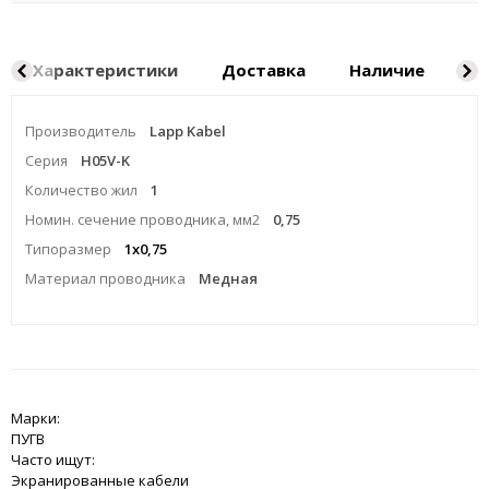
Характеристики
Доставка
Наличие
Ка
Производитель
Lapp Kabel
Серия
H05V-K
Количество жил
1
Номин. сечение проводника, мм2
0,75
Типоразмер
1x0,75
Материал проводника
Медная
Марки:
ПУГВ
Часто ищут:
Экранированные кабели