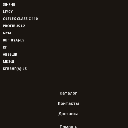
SIHF-JB
LIYCY
OLFLEX CLASSIC 110
PROFIBUS L2
NYM
ВВГНГ(A)-LS
КГ
АВББШВ
МКЭШ
КГВВНГ(A)-LS
Каталог
Контакты
Доставка
Помощь