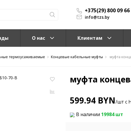
+375(29) 800 09 66
info@tzs.by
нды
О нас
Клиентам
ьные термоусаживаемые
Концевые кабельные муфты
муфта конц
муфта концев
599.94 BYN
/шт с 
КС)
В наличии
19984 шт