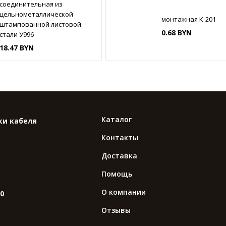
соединительная из
цельнометаллической
монтажная К-201
штампованной листовой
0.68 BYN
стали У996
18.47 BYN
Каталог
ки кабеля
Контакты
Доставка
Помощь
О компании
10
Отзывы