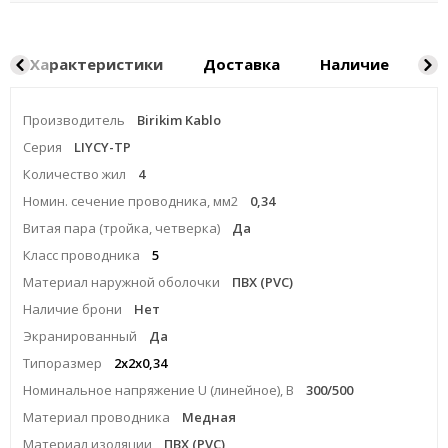
Характеристики
Доставка
Наличие
Ка
Производитель
Birikim Kablo
Серия
LIYCY-TP
Количество жил
4
Номин. сечение проводника, мм2
0,34
Витая пара (тройка, четверка)
Да
Класс проводника
5
Материал наружной оболочки
ПВХ (PVC)
Наличие брони
Нет
Экранированный
Да
Типоразмер
2x2x0,34
Номинальное напряжение U (линейное), В
300/500
Материал проводника
Медная
Материал изоляции
ПВХ (PVC)