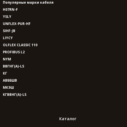
Популярные марки кабеля
H07RN-F
YSLY
UNFLEX-PUR-HF
SIHF-JB
LIYCY
OLFLEX CLASSIC 110
PROFIBUS L2
NYM
ВВГНГ(A)-LS
КГ
АВББШВ
МКЭШ
КГВВНГ(A)-LS
Каталог