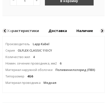
−
+
В корзину
Характеристики
Доставка
Наличие
Ка
Производитель
Lapp Kabel
Серия
OLFLEX CLASSIC 110 CY
Количество жил
4
Номин. сечение проводника, мм2
6
Материал наружной оболочки
Поливинилхлорид (ПВХ)
Типоразмер
4G6
Материал проводника
Медная