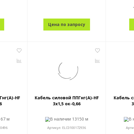
Цена по запросу
Гнг(A)-HF
Кабель силовой ППГнг(A)-HF
Кабель с
6
3x1,5 ок-0,66
3
167 м
В наличии
13150 м
В 
80496
Артикул:
ELC0100172936
Арти