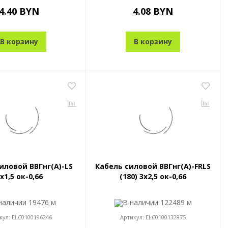
4.40 BYN
4.08 BYN
В корзину
В корзину
иловой ВВГнг(A)-LS
Кабель силовой ВВГнг(A)-FRLS
x1,5 ок-0,66
(180) 3x2,5 ок-0,66
наличии
19476 м
В наличии
122489 м
кул:
ELC0100196246
Артикул:
ELC0100132875