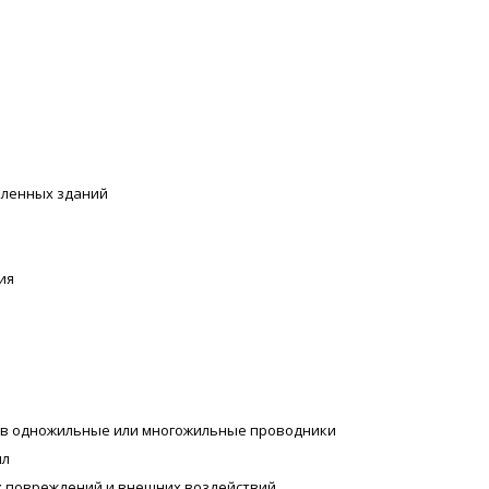
шленных зданий
ия
 в одножильные или многожильные проводники
ил
х повреждений и внешних воздействий