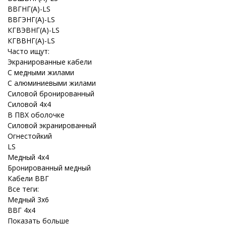
ВВГНГ(A)-LS
ВВГЭНГ(A)-LS
КГВЭВНГ(A)-LS
КГВВНГ(A)-LS
Часто ищут:
Экранированные кабели
С медными жилами
С алюминиевыми жилами
Силовой бронированный
Силовой 4x4
В ПВХ оболочке
Силовой экранированный
Огнестойкий
LS
Медный 4x4
Бронированный медный
Кабели ВВГ
Все теги:
Медный 3x6
ВВГ 4x4
Показать больше