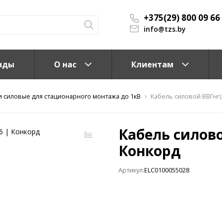
+375(29) 800 09 66
info@tzs.by
нды
О нас
Клиентам
и силовые для стационарного монтажа до 1кВ
Кабель силовой ВВГнг(A
Кабель силовой
Конкорд
Артикул:
ELC0100055028
КС)