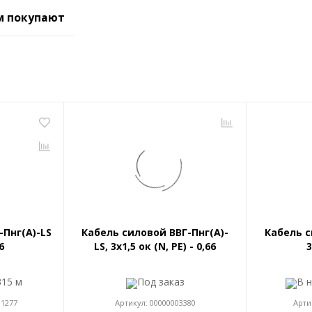
м покупают
-Пнг(A)-LS
Кабель силовой ВВГ-Пнг(A)-
Кабель с
6
LS, 3x1,5 ок (N, PE) - 0,66
3
315 м
Под заказ
В 
81277
Артикул:
00000003380
Арти