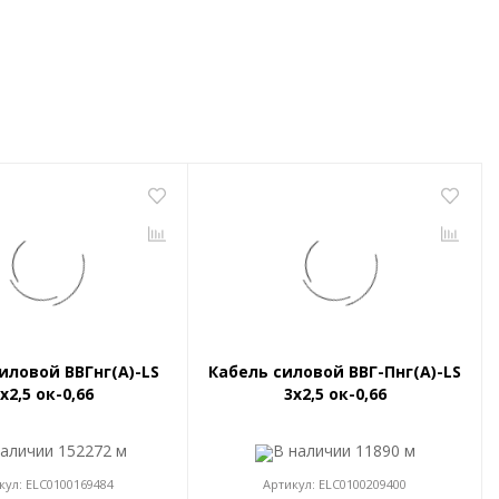
иловой ВВГнг(A)-LS
Кабель силовой ВВГ-Пнг(A)-LS
x2,5 ок-0,66
3x2,5 ок-0,66
наличии
152272 м
В наличии
11890 м
кул:
ELC0100169484
Артикул:
ELC0100209400