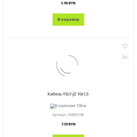
5.96 BYN
В корзину
Кабель YSLY-JZ 10x1,5
В наличии
106 м
Артикул:
2M000168
7.39 BYN