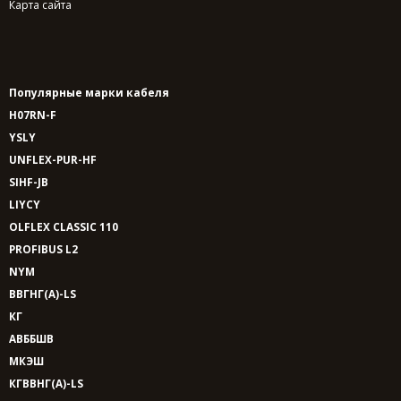
Карта сайта
Популярные марки кабеля
H07RN-F
YSLY
UNFLEX-PUR-HF
SIHF-JB
LIYCY
OLFLEX CLASSIC 110
PROFIBUS L2
NYM
ВВГНГ(A)-LS
КГ
АВББШВ
МКЭШ
КГВВНГ(A)-LS