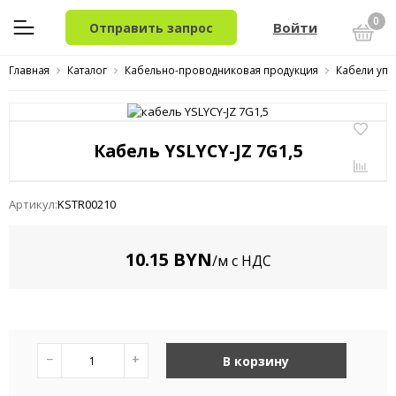
0
Войти
Отправить запрос
Главная
Каталог
Кабельно-проводниковая продукция
Кабели упр
Кабель YSLYCY-JZ 7G1,5
Артикул:
KSTR00210
10.15 BYN
/м с НДС
−
+
В корзину